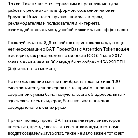
Token
. Токен является сервисным и предназначен для
работы с рекламной платформой, созданной на базе
браузера Brave, токен призван помочь авторам,
рекламодателям и пользователям Интернета
взаимодействовать между собой максимально эффективно
Пожалуй, мало найдётся сайтов о криптовалютах, где еще
нет информации о BAT. Проект Basic Attention Token вошёл
в историю, как рекордсмен по скорости ICO (31 мая 2017
года), меньше чем за 30 секунд было собрано 156 250 ETH
(35$ млн. на тот момент)
Не все желающие смогли приобрести токены, лишь 130
счастливчиков успели сделать это, причём, половина
собранной суммы была получена всего с 5 адресов, киты и
здесь оказались в лидерах, большая часть токенов
сосредоточена в одних руках
Причин, почему проект BAT вызвал интерес инвесторов
несколько, прежде всего, это состав команды, в которую
входит создатель JavaScript, также немало важен тот факт,