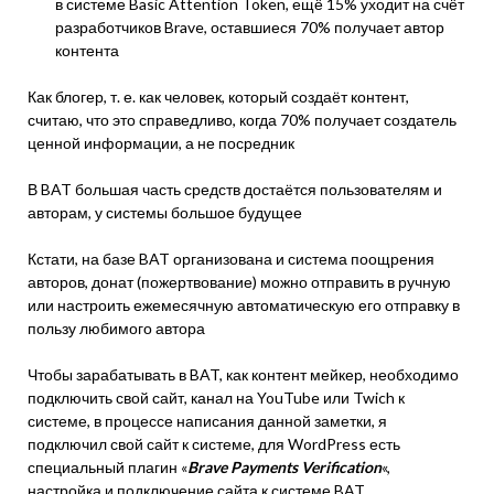
в системе Basic Attention Token, ещё 15% уходит на счёт
разработчиков Brave, оставшиеся 70% получает автор
контента
Как блогер, т. е. как человек, который создаёт контент,
считаю, что это справедливо, когда 70% получает создатель
ценной информации, а не посредник
В BAT большая часть средств достаётся пользователям и
авторам, у системы большое будущее
Кстати, на базе BAT организована и система поощрения
авторов, донат (пожертвование) можно отправить в ручную
или настроить ежемесячную автоматическую его отправку в
пользу любимого автора
Чтобы зарабатывать в BAT, как контент мейкер, необходимо
подключить свой сайт, канал на YouTube или Twich к
системе, в процессе написания данной заметки, я
подключил свой сайт к системе, для WordPress есть
специальный плагин «
Brave Payments Verification
«,
настройка и подключение сайта к системе BAT