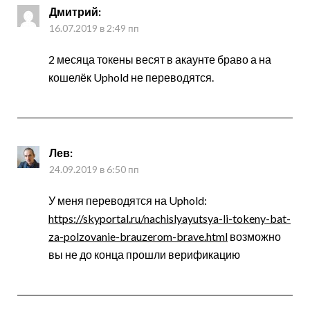
Дмитрий
:
16.07.2019 в 2:49 пп
2 месяца токены весят в акаунте браво а на
кошелёк Uphold не переводятся.
Лев
:
24.09.2019 в 6:50 пп
У меня переводятся на Uphold:
https://skyportal.ru/nachislyayutsya-li-tokeny-bat-
za-polzovanie-brauzerom-brave.html
возможно
вы не до конца прошли верификацию