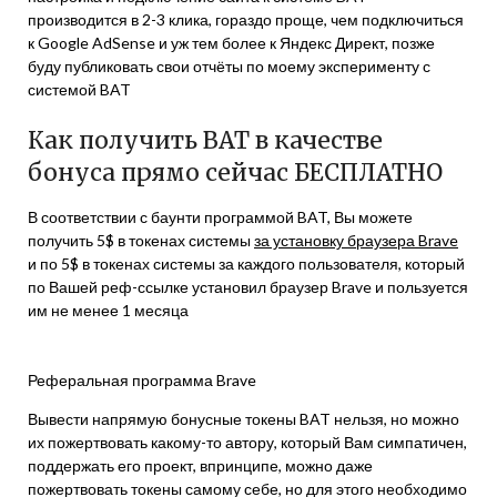
производится в 2-3 клика, гораздо проще, чем подключиться
к Google AdSense и уж тем более к Яндекс Директ, позже
буду публиковать свои отчёты по моему эксперименту с
системой BAT
Как получить BAT в качестве
бонуса прямо сейчас БЕСПЛАТНО
В соответствии с баунти программой BAT, Вы можете
получить 5$ в токенах системы
за установку браузера Brave
и по 5$ в токенах системы за каждого пользователя, который
по Вашей реф-ссылке установил браузер Brave и пользуется
им не менее 1 месяца
Реферальная программа Brave
Вывести напрямую бонусные токены BAT нельзя, но можно
их пожертвовать какому-то автору, который Вам симпатичен,
поддержать его проект, впринципе, можно даже
пожертвовать токены самому себе, но для этого необходимо