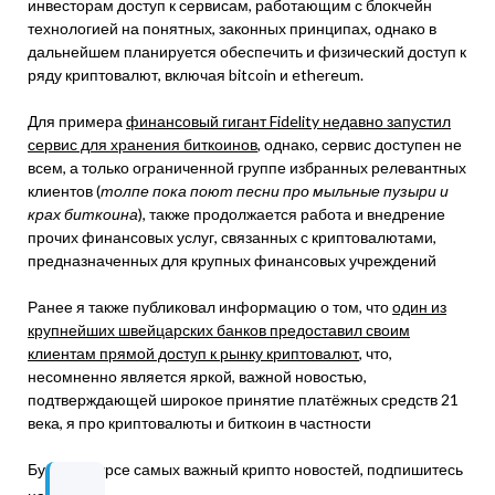
инвесторам доступ к сервисам, работающим с блокчейн
технологией на понятных, законных принципах, однако в
дальнейшем планируется обеспечить и физический доступ к
ряду криптовалют, включая bitcoin и ethereum.
Для примера
финансовый гигант Fidelity недавно запустил
сервис для хранения биткоинов
, однако, сервис доступен не
всем, а только ограниченной группе избранных релевантных
клиентов (
толпе пока поют песни про мыльные пузыри и
крах биткоина
), также продолжается работа и внедрение
прочих финансовых услуг, связанных с криптовалютами,
предназначенных для крупных финансовых учреждений
Ранее я также публиковал информацию о том, что
один из
крупнейших швейцарских банков предоставил своим
клиентам прямой доступ к рынку криптовалют
, что,
несомненно является яркой, важной новостью,
подтверждающей широкое принятие платёжных средств 21
века, я про криптовалюты и биткоин в частности
Будьте в курсе самых важный крипто новостей, подпишитесь