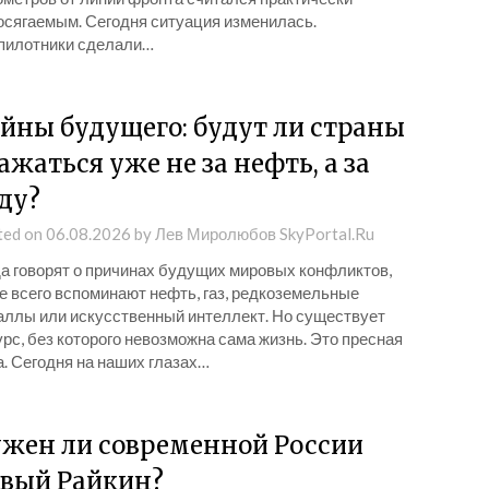
осягаемым. Сегодня ситуация изменилась.
пилотники сделали…
йны будущего: будут ли страны
ажаться уже не за нефть, а за
ду?
ted on
06.08.2026
by
Лев Миролюбов SkyPortal.Ru
да говорят о причинах будущих мировых конфликтов,
е всего вспоминают нефть, газ, редкоземельные
аллы или искусственный интеллект. Но существует
рс, без которого невозможна сама жизнь. Это пресная
. Сегодня на наших глазах…
жен ли современной России
вый Райкин?