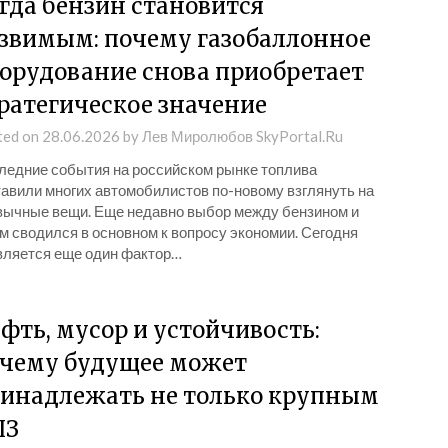
гда бензин становится
звимым: почему газобаллонное
орудование снова приобретает
ратегическое значение
ted on
28.06.2026
by
Лев Миролюбов SkyPortal.Ru
ледние события на российском рынке топлива
тавили многих автомобилистов по-новому взглянуть на
вычные вещи. Еще недавно выбор между бензином и
м сводился в основном к вопросу экономии. Сегодня
вляется еще один фактор…
фть, мусор и устойчивость:
чему будущее может
инадлежать не только крупным
ПЗ