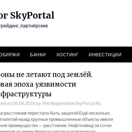
г SkyPortal
трейдинг, партнёрские
ТОБИРЖИ
БАНКИ
ХОСТИНГ
ИНВЕСТИЦИИ
оны не летают под землёй.
вая эпоха уязвимости
фраструктуры
ted on
06.08.2026
by
Лев Миролюбов SkyPortal.Ru
да расстояние перестало быть защитой Ещё несколько
ятилетий назад крупные промышленные объекты имели
вное преимущество — расстояние. Нефтезавод за сотни
ометров от линии фронта считался практически