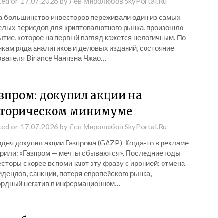
ted on
17.07.2026
by
Лев Миролюбов SkyPortal.Ru
а большинство инвесторов переживали один из самых
елых периодов для криптовалютного рынка, произошло
тие, которое на первый взгляд кажется нелогичным. По
нкам ряда аналитиков и деловых изданий, состояние
ователя Binance Чанпэна Чжао…
зпром: докупил акции на
торическом минимуме
ted on
17.07.2026
by
Лев Миролюбов SkyPortal.Ru
дня докупил акции Газпрома (GAZP). Когда-то в рекламе
орили: «Газпром — мечты сбываются». Последние годы
есторы скорее вспоминают эту фразу с иронией: отмена
дендов, санкции, потеря европейского рынка,
ордный негатив в информационном…