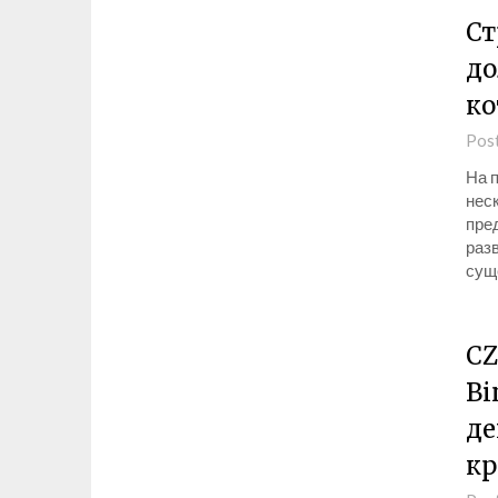
Ст
до
ко
Pos
На 
нес
пред
раз
сущ
CZ
Bi
де
кр