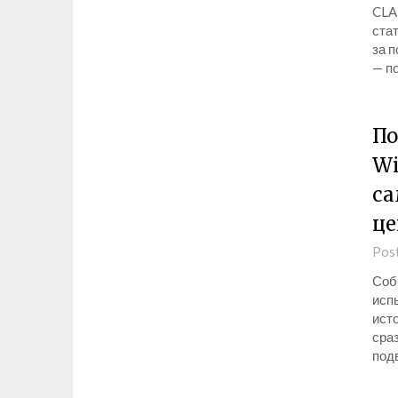
CLA
ста
за п
— п
По
Wi
са
це
Pos
Соб
исп
ист
сра
под