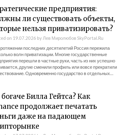
ратегические предприятия:
лжны ли существовать объекты,
торые нельзя приватизировать?
ted on
19.07.2026
by
Лев Миролюбов SkyPortal.Ru
протяжении последних десятилетий Россия пережила
колько волн приватизации. Многие государственные
приятия перешли в частные руки, часть из них успешно
вивается, другие сменили профиль или вовсе прекратили
ествование. Одновременно государство в отдельных…
 богаче Билла Гейтса? Как
nance продолжает печатать
ньги даже на падающем
ипторынке