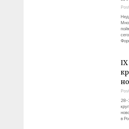
Pos
Нед
Мно
пой
сег
Фор
IX
кр
но
Pos
28–2
кру
нов
в Ро