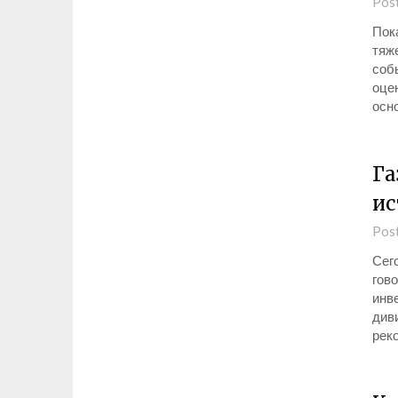
Pos
Пок
тяж
собы
оце
осн
Га
ис
Pos
Сего
гов
инв
диви
рек