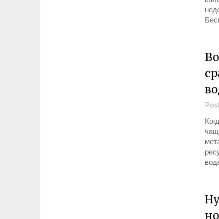
нед
Бес
Во
ср
во
Pos
Ког
чащ
мет
ресу
вода
Ну
но