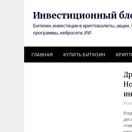
Инвестиционный бло
Биткоин, инвестиции в криптовалюты, акции, 
программы, нейросети, ИИ
ГЛАВНАЯ
КУПИТЬ БИТКОИН
КРИП
Др
Но
ин
Pos
Ког
дес
гла
кил