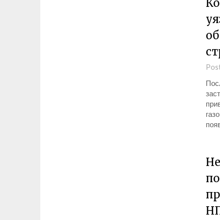
Ко
уя
об
ст
Pos
Пос
зас
при
газо
поя
Не
по
пр
Н