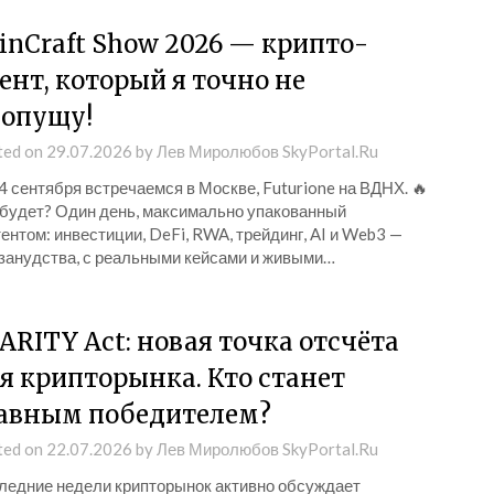
inCraft Show 2026 — крипто-
ент, который я точно не
опущу!
ted on
29.07.2026
by
Лев Миролюбов SkyPortal.Ru
4 сентября встречаемся в Москве, Futurione на ВДНХ. 🔥
 будет? Один день, максимально упакованный
ентом: инвестиции, DeFi, RWA, трейдинг, AI и Web3 —
 занудства, с реальными кейсами и живыми…
ARITY Act: новая точка отсчёта
я крипторынка. Кто станет
авным победителем?
ted on
22.07.2026
by
Лев Миролюбов SkyPortal.Ru
ледние недели крипторынок активно обсуждает