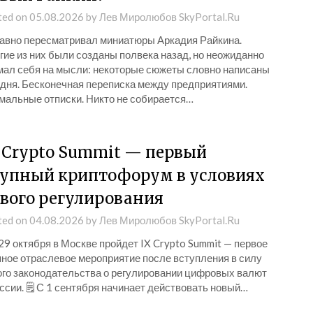
ted on
05.08.2026
by
Лев Миролюбов SkyPortal.Ru
авно пересматривал миниатюры Аркадия Райкина.
гие из них были созданы полвека назад, но неожиданно
мал себя на мысли: некоторые сюжеты словно написаны
одня. Бесконечная переписка между предприятиями.
мальные отписки. Никто не собирается…
 Crypto Summit — первый
упный криптофорум в условиях
вого регулирования
ted on
04.08.2026
by
Лев Миролюбов SkyPortal.Ru
9 октября в Москве пройдет IX Crypto Summit — первое
пное отраслевое мероприятие после вступления в силу
ого законодательства о регулировании цифровых валют
ссии. 🗒 С 1 сентября начинает действовать новый…