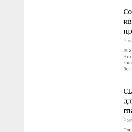
Co
ив
пр
Pos
📅 2
Что
конт
без
CL
дл
гл
Pos
Пос