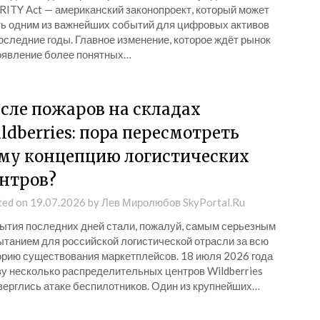
RITY Act — американский законопроект, который может
ть одним из важнейших событий для цифровых активов
оследние годы. Главное изменение, которое ждёт рынок
оявление более понятных…
сле пожаров на складах
ldberries: пора пересмотреть
му концепцию логистических
нтров?
ted on
19.07.2026
by
Лев Миролюбов SkyPortal.Ru
ытия последних дней стали, пожалуй, самым серьезным
ытанием для российской логистической отрасли за всю
орию существования маркетплейсов. 18 июля 2026 года
зу несколько распределительных центров Wildberries
верглись атаке беспилотников. Один из крупнейших…