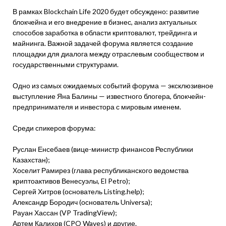
В рамках Blockchain Life 2020 будет обсуждено: развитие
блокчейна и его внедрение в бизнес, анализ актуальных
способов заработка в области криптовалют, трейдинга и
майнинга. Важной задачей форума является создание
площадки для диалога между отраслевым сообществом и
государственными структурами.
Одно из самых ожидаемых событий форума — эксклюзивное
выступление Яна Балины — известного блогера, блокчейн-
предпринимателя и инвестора с мировым именем.
Среди спикеров форума:
Руслан Енсебаев (вице-министр финансов Республики
Казахстан);
Хоселит Рамирез (глава республиканского ведомства
криптоактивов Венесуэлы, El Petro);
Сергей Хитров (основатель Listing.help);
Александр Бородич (основатель Universa);
Рауан Хассан (VP TradingView);
Артем Калихов (CPO Waves) и другие.