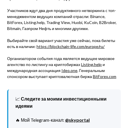
Участников ждут два дня продуктивного нетворкинга c топ-
менеджментом ведущих компаний отрасли: Binance,
BitForex, Listing.help, Trading View, Huobi, KuCoin, B2Broker,
Bitmain, Газпром Нефть и многими другими.
Выбирайте свой вариант участия уже сейчас, пока билеты
есть в наличии:
https://blockchain-life.com/europe/ru/
Организатором события года является ведущее мировое
агентство по листингу на криптобиржах
Listing.help
и
международная ассоциация
Ideo.one
. Генеральным
спонсором выступает криптовалютная биржа
BitForex.com
📈
Следите за моими инвестиционными
идеями
🔥 Мой Telegram-канал:
@skyportal