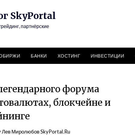
г SkyPortal
трейдинг, партнёрские
ТОБИРЖИ
БАНКИ
ХОСТИНГ
ИНВЕСТИЦИИ
 легендарного форума
птовалютах, блокчейне и
йнинге
y
Лев Миролюбов SkyPortal.Ru