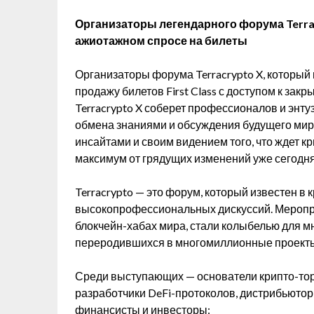
Организаторы легендарного форума Terra
ажиотажном спросе на билеты
Организаторы форума Terracrypto X, который 
продажу билетов First Class с доступом к зак
Terracrypto X соберет профессионалов и энту
обмена знаниями и обсуждения будущего мир
инсайтами и своим видением того, что ждет кр
максимум от грядущих изменений уже сегодн
Terracrypto — это форум, который известен в 
высокопрофессиональных дискуссий. Меропри
блокчейн-хабах мира, стали колыбелью для 
переродившихся в многомиллионные проект
Среди выступающих — основатели крипто-то
разработчики DeFi-протоколов, дистрибьюто
финансисты и инвесторы: