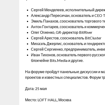
Сергей Менделеев, исполнительный директ
Александр Пересичан, основатель и CEO T
Эмиль Панахов, сооснователь торгового 
Антон Гонтарев, сооснователь и коммерческ
Олег Огиенко, GR-директор BitRiver
Сергей Арестов, сооснователь BitCluster
Михаэль Джерлис, основатель и гендирек
Сергей Сергиенко, предприниматель, инве
Иван Тихонов, основатель первого русско
блокчейне Bits.Media и другие.
На форуме пройдут панельные дискуссии и ма
проектов и известных специалистов. Форум тр
Дата: 25 мая
Место: LOFT HALL, Москва