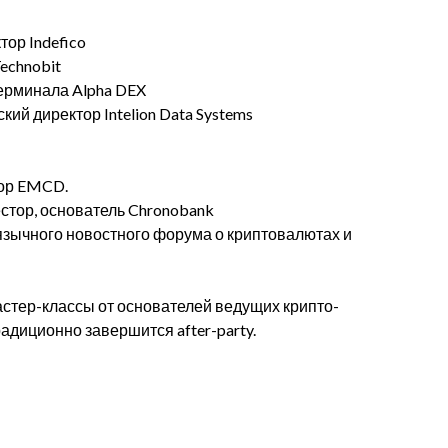
ор Indefico
echnobit
терминала Alpha DEX
ий директор Intelion Data Systems
тор EMCD.
стор, основатель Chronobank
язычного новостного форума о криптовалютах и
стер-классы от основателей ведущих крипто-
адиционно завершится after-party.