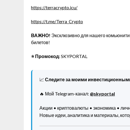
https://terracrypto.icu/
https://t.me/Terra_Crypto
ВАЖНО!
Эксклюзивно для нашего комьюнити 
билетов!
⭐️ Промокод:
SKYPORTAL
📈
Следите за моими инвестиционным
🔥 Мой Telegram-канал:
@skyportal
Акции • криптовалюты • экономика • ли
Новые идеи, аналитика и материалы, котор