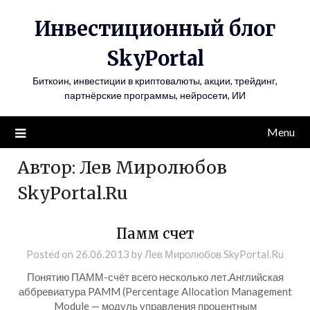
Инвестиционный блог
SkyPortal
Биткоин, инвестиции в криптовалюты, акции, трейдинг,
партнёрские программы, нейросети, ИИ
Menu
Автор:
Лев Миролюбов
SkyPortal.Ru
Памм счет
Posted on
26.06.2013
by
Лев Миролюбов SkyPortal.Ru
Понятию ПАММ-счёт всего несколько лет.Английская
аббревиатура PAMM (Percentage Allocation Management
Module — модуль управления процентным