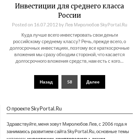
Инвестиции для среднего класса
России
Posted on
16.07.2012
by
Лев Миролюбов SkyPortal.Ru
Куда лучше всего инвестировать свои деньги
российскому среднему классу? Речь, прежде всего, о
долгосрочных инвестициях, поэтому все краткосрочные
вложения мы сразу обходим стороной, что касается
долгосрочного вложения средств, нам есть с кого…
Назад
58
Далее
О проекте SkyPortal.Ru
Здравствуйте, меня зовут Миролюбов Лев, с 2006 года я
занимаюсь развитием сайта SkyPortal.Ru, основные темы
которого:
инвестиции, криптовалюты, акции,