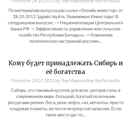
Posted on
28.10.2012
by
Лев Миролюбов SkyPortal.Ru
По материалам выпуска рассылки «Онлайн инвестор» от
28.10.2012 Здравствуйте, Уважаемые Инвесторы! В
сегодняшнем выпуске: -> Национализация Центрального
банка РФ -> Эффективность управления или сельское
хозяйство Республики Беларусь -> Изменения
политических настроений россиян…
Кому будет принадлежать Сибирь и
её богатства
Posted on
24.07.2012
by
Лев Миролюбов SkyPortal.Ru
Сибирь, это лакомый кусочек для всех центров силы в
современном мире, большой, богатый полезными
ресурсами регион. Леса, реки, нефть, газ, металлы, просто
кладовая планеты, её почти нетронутый запасник. Если
такое место где-то…