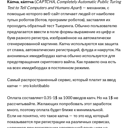
Ка́пча
,
ка́птча
(
CAPTCHA, Completely Automatic Public Turing
Test to Tell Computers and Humans Apart
) — механизм, с
помощью которого веб-сайт отличает людей от наиболее
тупых роботов (ботов, программ-роботов), заставляя их
проходить обратный тест Тьюринга. Обычно пользователю
предлагается ввести в поле формы выражение из цифр и
букв разного регистра, изображённое на автоматически
сгенерированной картинке.
Капчи
используются как защита
от спама, автоматических регистраций, флуда и накруток. На
анонимных имиджбордах капча обычно используется для
предотвращения скриптового вайпа. Как правило она есть
на всех имиджбордах в постоянном режиме.
Самый распространенный сервис, который платит за ввод
капчи — это kolotibablo
Оплата составляет 0.35-1$ за 1000 вводов капч. Но на 1$ не
рассчитывайте. Желающих попробовать этот заработок
много, поэтому оплата будет ближе к минимальной.
Если не понятно, что такое капча — то это код, который
показывается при регистрации на различных сервисах,
например при регистрации электронной почты или на