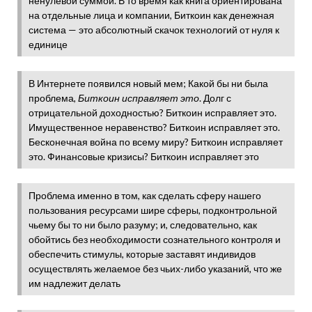
ненулевой суммой. В то время как книга ориентирована
на отдельные лица и компании, Биткоин как денежная
система — это абсолютный скачок технологий от нуля к
единице
В Интернете появился новый мем; Какой бы ни была
проблема,
Биткоин исправляет это
. Долг с
отрицательной доходностью? Биткоин исправляет это.
Имущественное неравенство? Биткоин исправляет это.
Бесконечная война по всему миру? Биткоин исправляет
это. Финансовые кризисы? Биткоин исправляет это
Проблема именно в том, как сделать сферу нашего
пользования ресурсами шире сферы, подконтрольной
чьему бы то ни было разуму; и, следовательно, как
обойтись без необходимости сознательного контроля и
обеспечить стимулы, которые заставят индивидов
осуществлять желаемое без чьих-либо указаний, что же
им надлежит делать