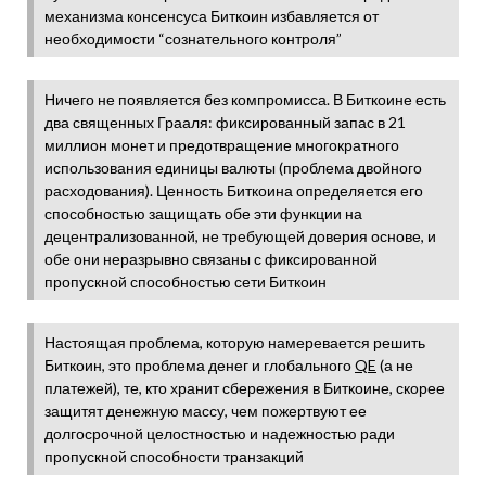
механизма консенсуса Биткоин избавляется от
необходимости “сознательного контроля”
Ничего не появляется без компромисса. В Биткоине есть
два священных Грааля: фиксированный запас в 21
миллион монет и предотвращение многократного
использования единицы валюты (проблема двойного
расходования). Ценность Биткоина определяется его
способностью защищать обе эти функции на
децентрализованной, не требующей доверия основе, и
обе они неразрывно связаны с фиксированной
пропускной способностью сети Биткоин
Настоящая проблема, которую намеревается решить
Биткоин, это проблема денег и глобального
QE
(а не
платежей), те, кто хранит сбережения в Биткоине, скорее
защитят денежную массу, чем пожертвуют ее
долгосрочной целостностью и надежностью ради
пропускной способности транзакций