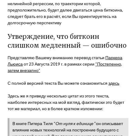
нелинейной регрессии, по траектории которой,
предположительно, будет далее двигаться цена биткоина,
следует брать его в расчёт, если Вы ориентируетесь на
долгосрочную перспективу
Утверждение, что биткоин
слишком медленный — ошибочно
Представляю Вашему вниманию перевод статьи
Паркера
Льюиса
от 23 Августа 2019 г. в рамках серии
“Постепенно,
затем внезапно”
С полной версией текста Вы можете ознакомиться
здесь
Здесь же я приведу несколько цитат из этого текста,
наиболее интересных на мой взгляд, фактически это будет
тот же материал, но в более кратком изложении:
В книге Питера Тиля “
От нуля к единице”
он описывает
влияние новых технологий на построение будущего с