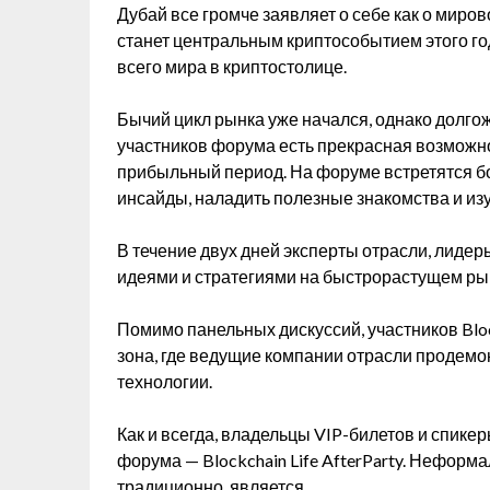
Дубай все громче заявляет о себе как о миров
станет центральным криптособытием этого го
всего мира в криптостолице.
Бычий цикл рынка уже начался, однако долго
участников форума есть прекрасная возможно
прибыльный период. На форуме встретятся 
инсайды, наладить полезные знакомства и из
В течение двух дней эксперты отрасли, лиде
идеями и стратегиями на быстрорастущем ры
Помимо панельных дискуссий, участников Blo
зона, где ведущие компании отрасли продемо
технологии.
Как и всегда, владельцы VIP-билетов и спике
форума — Blockchain Life AfterParty. Неформал
традиционно, является.