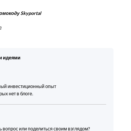
ромокоду
Skyportal
m
и идеями
чный инвестиционный опыт
ых нет в блоге.
ть вопрос или поделиться своим взглядом?