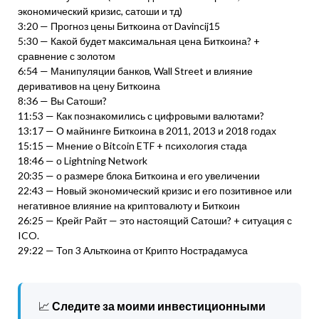
экономический кризис, сатоши и тд)
3:20 — Прогноз цены Биткоина от Davincij15
5:30 — Какой будет максимальная цена Биткоина? +
сравнение с золотом
6:54 — Манипуляции банков, Wall Street и влияние
деривативов на цену Биткоина
8:36 — Вы Сатоши?
11:53 — Как познакомились с цифровыми валютами?
13:17 — О майнинге Биткоина в 2011, 2013 и 2018 годах
15:15 — Мнение о Bitcoin ETF + психология стада
18:46 — о Lightning Network
20:35 — о размере блока Биткоина и его увеличении
22:43 — Новый экономический кризис и его позитивное или
негативное влияние на криптовалюту и Биткоин
26:25 — Крейг Райт — это настоящий Сатоши? + ситуация с
ICO.
29:22 — Топ 3 Альткоина от Крипто Нострадамуса
📈
Следите за моими инвестиционными