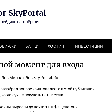
г SkyPortal
трейдинг, партнёрские
ТОБИРЖИ
БАНКИ
ХОСТИНГ
ИНВЕСТИЦИИ
дной момент для входа
y
Лев Миролюбов SkyPortal.Ru
 разобрал вопрос криптовалют
, а в этой публикации
 когда лучше покупать BTC Bitcoin.
ткоины выросли до почти 1100$ в цене, они