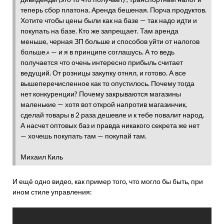
теперь сбор платона. Аренда бешеная. Порча продуктов.
Хотите чтобы цены были как на базе — так надо идти и
покупать на базе. Кто же запрещает. Там аренда
меньше, черная ЗП больше и способов уйти от налогов
больше.» — и я в принципе соглашусь. А то ведь
получается что очень интересно прибыль считает
ведущий. От розницы закупку отнял, и готово. А все
вышеперечисленное как то опустилось. Почему тогда
нет конкуренции? Почему закрываются магазины
маленькие — хотя вот открой напротив магазинчик,
сделай товары в 2 раза дешевле и к тебе повалит народ.
А насчет оптовых баз и правда никакого секрета же нет
— хочешь покупать там — покупай там.
Михаил Киль
И ещё одно видео, как пример того, что могло бы быть, при
ином стиле управления: