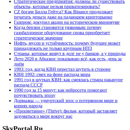
Стратегические предприятия: должны ли существовать
объекты, которые нельзя приватизировать?
CZ богаче Билла Гейтса? Как Binance продолжает
печатать деньги даже на падающем крипторынке
Газпром: докупил акции на историческом минимуме
Когда бензин становится уязвимым: почему
газобаллонное оборудование снова приобретает
стратегическое значение
Нефть, мусор и устойчивость: почему будущее может
принадлежать не только крупным НПЗ
Страны, которые живут в долг не у банков, а у природы
Лето 2026 в Абхазии: показываю всё, как есть, день за
днём
1993: год, когда КВН перестал шутить в стороне
КВН 1992: смех на фоне распада мира
1991 год в шутках КВН: как смеялась страна накануне
распада СССР
1990 год за 15 минут: как нейросети помогают
почувствовать эпоху
Дорвыжы — удмуртский эпос о потерянном мире и
корнях народа
«Процветание» (Thrive): фильм, который заставляет
задуматься о мире вокруг нас
SkyPortal.Ru