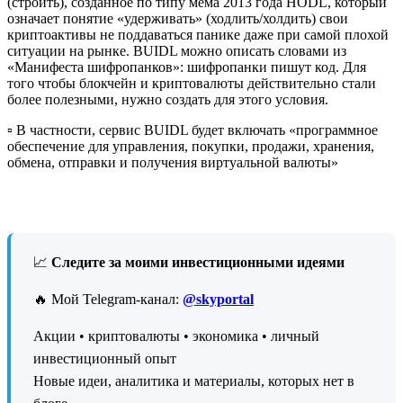
(строить), созданное по типу мема 2013 года HODL, который
означает понятие «удерживать» (ходлить/холдить) свои
криптоактивы не поддаваться панике даже при самой плохой
ситуации на рынке. BUIDL можно описать словами из
«Манифеста шифропанков»: шифропанки пишут код. Для
того чтобы блокчейн и криптовалюты действительно стали
более полезными, нужно создать для этого условия.
▫️ В частности, сервис BUIDL будет включать «программное
обеспечение для управления, покупки, продажи, хранения,
обмена, отправки и получения виртуальной валюты»
📈
Следите за моими инвестиционными идеями
🔥 Мой Telegram-канал:
@skyportal
Акции • криптовалюты • экономика • личный
инвестиционный опыт
Новые идеи, аналитика и материалы, которых нет в