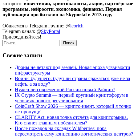
которого:
инвестиции, криптовалюты, акции, партнёрские
программы, нейросети, экономика, финансы. Первая
публикация про биткоин на Skyportal в 2013 году
Общаемся в Telegram группе: @
leorich
Telegram канал: @
SkyPortal
Присоединяйтесь!
Найти:
Свежие записи
Дроны не летают под землёй. Новая эпоха уязвимости
инфраструктуры
Войны будущего: будут ли страны сражаться уже не за
нефть, а за воду?
Нужен ли современной России новый Райкин?
IX Crypto Summit — первый крупный криптофорум в
условиях нового регулирования
CoinCraft Show 2026 — крипто-ивент, который я точно
не пропущу!
CLARITY Act: новая точка отсчёта для крипторынка.
Кто станет главным победителем?
После пожаров на складах Wildberries: пора
пересмотреть саму концепцию логистических центров?