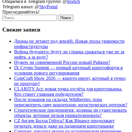
Общаемся в Telegram группе: @
leorich
Telegram канал: @
SkyPortal
Присоединяйтесь!
Найти:
Свежие записи
Дроны не летают под землёй. Новая эпоха уязвимости
инфраструктуры
Войны будущего: будут ли страны сражаться уже не за
нефть, а за воду?
Нужен ли современной России новый Райкин?
IX Crypto Summit — первый крупный криптофорум в
условиях нового регулирования
CoinCraft Show 2026 — крипто-ивент, который я точно
не пропущу!
CLARITY Act: новая точка отсчёта для крипторынка.
Кто станет главным победителем?
После пожаров на складах Wildberries: пора
пересмотреть саму концепцию логистических центров?
Стратегические предприятия: должны ли существовать
объекты, которые нельзя приватизировать?
CZ богаче Билла Гейтса? Как Binance продолжает
печатать деньги даже на падающем крипторынке
Газпром: докупил акции на историческом минимуме