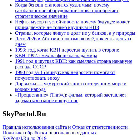
Когда бензин становится уязвимым: почему
газобаллонное оборудование снова приобретает
стратегическое значение
Нефть, мусор и устойчивость: почему будущее может
принадлежать не только крупным НПЗ
Страны, которые живут в долг не у банков, а у природы
Лето 2026 в Абхазии: показываю всё, как есть, день за
днём
1993: год, когда КВН перестал шутить в стороне
КВН 1992: смех на фоне распада мира
1991 год в шутках КВН: как смеялась страна накануне
распада СССР
1990 год за 15 минут: как нейросети помогают
почувствовать эпоху
Дорвыжы — удмуртский эпос о потерянном мире и
корнях народа
«Процветание» (Thrive): фильм, который заставляет
задуматься о мире вокруг нас
SkyPortal.Ru
Правила использования сайта и Отказ от ответственности
Политика обработки персональных данных
SkyPortal.Ru до 2019