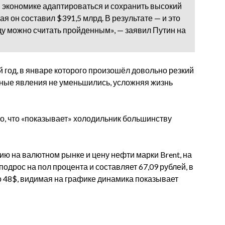
и экономике адаптироваться и сохранить высокий
я он составил $391,5 млрд. В результате — и это
ду можно считать пройденным», — заявил Путин на
й год, в январе которого произошёл довольно резкий
сные явления не уменьшились, усложняя жизнь
о, что «показывает» холодильник большинству
ю на валютном рынке и цену нефти марки Brent, на
подрос на пол процента и составляет 67,09 рублей, в
о 48$, видимая на графике динамика показывает