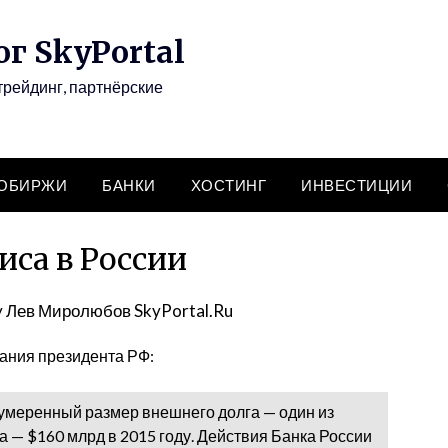
г SkyPortal
трейдинг, партнёрские
ТОБИРЖИ
БАНКИ
ХОСТИНГ
ИНВЕСТИЦИИ
иса в России
y
Лев Миролюбов SkyPortal.Ru
ания президента РФ:
 умеренный размер внешнего долга — один из
а — $160 млрд в 2015 году. Действия Банка России