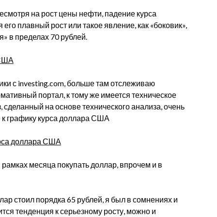
несмотря на рост цены нефти, падение курса
его плавный рост или такое явление, как «боковик»,
я» в пределах 70 рублей.
ики с investing.com, больше там отслеживаю
рмативный портал, к тому же имеется техническое
, сделанный на основе технического анализа, очень
е к графику курса доллара США
в рамках месяца покупать доллар, впрочем и в
ар стоил порядка 65 рублей, я был в сомнениях и
тится тенденция к серьезному росту, можно и