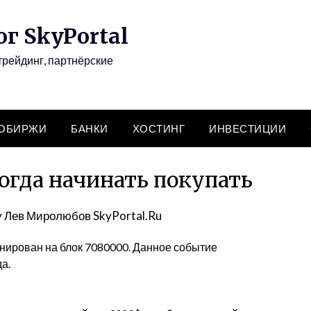
г SkyPortal
трейдинг, партнёрские
ТОБИРЖИ
БАНКИ
ХОСТИНГ
ИНВЕСТИЦИИ
когда начинать покупать
y
Лев Миролюбов SkyPortal.Ru
анирован на блок 7080000. Данное событие
а.