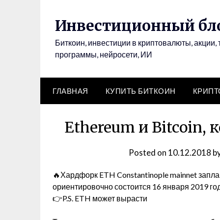
Инвестиционный бло
Биткоин, инвестиции в криптовалюты, акции, 
программы, нейросети, ИИ
ГЛАВНАЯ
КУПИТЬ БИТКОИН
КРИП
Ethereum и Bitcoin, 
Posted on
10.12.2018
b
🔥Хардфорк ETH Constantinople mainnet запл
ориентировочно состоится 16 января 2019 год
👉P.S. ETH может вырасти