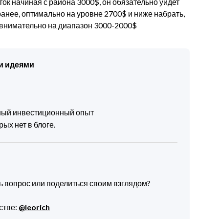
ток начиная с района 3000$, он обязательно уйдет
ранее, оптимально на уровне 2700$ и ниже набрать,
м внимательно на диапазон 3000-2000$
и идеями
чный инвестиционный опыт
ых нет в блоге.
ть вопрос или поделиться своим взглядом?
стве:
@leorich