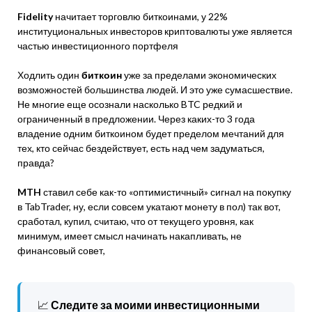
Fidelity
начитает торговлю биткоинами, у 22%
институциональных инвесторов криптовалюты уже является
частью инвестиционного портфеля
Ходлить один
биткоин
уже за пределами экономических
возможностей большинства людей. И это уже сумасшествие.
Не многие еще осознали насколько BTC редкий и
ограниченный в предложении. Через каких-то 3 года
владение одним биткоином будет пределом мечтаний для
тех, кто сейчас бездействует, есть над чем задуматься,
правда?
MTH
ставил себе как-то «оптимистичный» сигнал на покупку
в TabTrader, ну, если совсем укатают монету в пол) так вот,
сработал, купил, считаю, что от текущего уровня, как
минимум, имеет смысл начинать накапливать, не
финансовый совет,
📈
Следите за моими инвестиционными