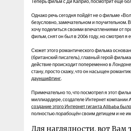
Теперь фильм с Ди Каприо, посмотрит еще бол
Однако речь сегодня пойдёт не о фильме «Вол
безусловно, замечательном и поучительном. В
хочу поделиться своими впечатлениями от п
фильм, снят он был в 2006 году, но смотрел я 
Сюжет этого романтического фильма основа
(британский писатель), главный герой фильм
действие происходит попеременно в Лондоне 
стану, просто скажу, что он насыщен романти
дауншифтинг
.
Примечательно то, что посмотрел я этот филь
миллиардере, создателе Интернет компании Al
создание этого Интернет гиганта Alibaba был
полностью
порабощён
своим детищем и не им
Для наглядности, вот Ва