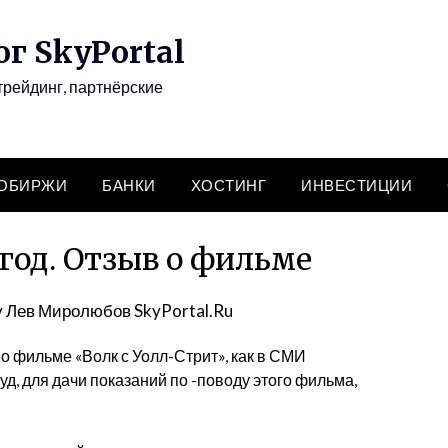
г SkyPortal
трейдинг, партнёрские
ТОБИРЖИ
БАНКИ
ХОСТИНГ
ИНВЕСТИЦИИ
од. Отзыв о фильме
y
Лев Миролюбов SkyPortal.Ru
о фильме «Волк с Уолл-Стрит», как в СМИ
суд
, для дачи показаний по -поводу этого фильма,