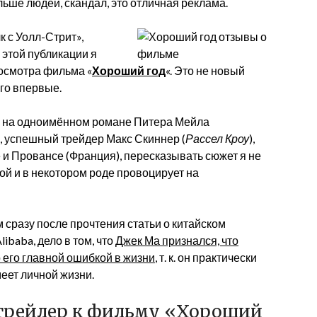
ьше людей, скандал, это отличная реклама.
к с Уолл-Стрит»,
 этой публикации я
росмотра фильма «
Хороший год
«. Это не новый
его впервые.
н на одноимённом романе Питера Мейла
а, успешный трейдер Макс Скиннер (
Рассел Кроу
),
и Провансе (Франция), пересказывать сюжет я не
кой и в некотором роде провоцирует на
м сразу после прочтения статьи о китайском
ibaba, дело в том, что
Джек Ма признался, что
о его главной ошибкой в жизни
, т. к. он практически
еет личной жизни.
м трейлер к фильму «Хороший