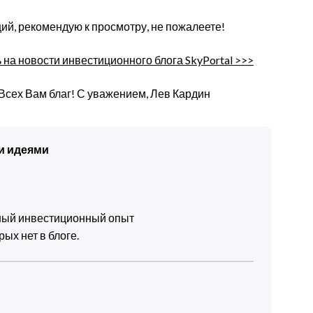
й, рекомендую к просмотру, не пожалеете!
на новости инвестиционного блога SkyPortal >>>
Всех Вам благ! С уважением, Лев Кардин
и идеями
чный инвестиционный опыт
ых нет в блоге.