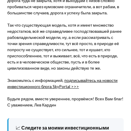
дорога туда не закрыта, хотя и выходцам с низов сложно
пробиваться через кумовские ограничители, а вот рабам, в
большинстве случаев, дорога к успеху была закрыта.
Так что существующая модель, хотя и имеет множество
недостатков, всё же справедливее господствовавшей ранее
рабовладельческой модели, ну, а если рассматривать с
точки зрения справедливости, тут всё просто, в природе её
попросту не существует, кто сильнее, тот и кушает, кто
приспособленнее, тот и выживает, всё, что есть в природе,
есть и в человеческом обществе, пусть и в более
цивилизованном виде, но законы действую те же.
Знакомьтесь с информацией,
подписывайтесь на новости
инвестиционного блога SkyPortal >>>
Будьте рядом, вместе увереннее, прорвёмся! Всех Вам благ!
С уважением, Лев Кардин
📈
Следите за моими инвестиционными