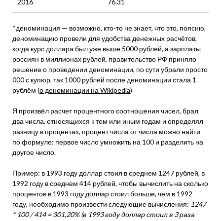
2016
76.31
*деноминация — возможно, кто-то не знает, что это, поясню,
деноминацию провели для удобства денежных расчётов,
когда курс доллара был уже выше 5000 рублей, а зарплаты
россиян в миллионах рублей, правительство РФ приняло
решение о проведении деноминации, по сути убрали просто
000 с купюр, так 1000 рублей после деноминации стала 1
рублём (
о деноминации на Wikipedia
)
Я произвёл расчет процентного соотношения чисел, брал
два числа, относящихся к тем или иным годам и определял
разницу в процентах, процент числа от числа можно найти
по формуле: первое число умножить на 100 и разделить на
другое число.
Пример: в 1993 году доллар стоил в среднем 1247 рублей, в
1992 году в среднем 414 рублей, чтобы вычислить на сколько
процентов в 1993 году доллар стоил больше, чем в 1992
году, необходимо произвести следующие вычисления:
1247
* 100 / 414 = 301,20% (в 1993 году доллар стоил в 3 раза