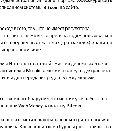
. Администрация Интернет портала www.skyportal.ru
 описанием системы
Bitcoin
на сайте:
жде всего, тем, что не имеет регулятора,
 т. е. никто не может запретить людям пользоваться
ии о совершённых платежах (транзакциях), хранится
ашифрованном виде.
темы Интернет платежей эмиссия денежных знаков
ли системы Bitcoin валюту используют для расчёта
услуги и для передачи средств между людьми,
в Рунете и обнаружил, что многие уже работают с
ньги или WebMoney на валюту Bitcoin.
 хочется отметить, как финансовый кризис повлиял
итуации на Кипре произошёл бурный рост количества