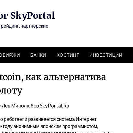
г SkyPortal
трейдинг, партнёрские
ТОБИРЖИ
БАНКИ
ХОСТИНГ
ИНВЕСТИЦИИ
coin, как альтернатива
олоту
y
Лев Миролюбов SkyPortal.Ru
но работает и развивается система Интернет
009 году анонимным японским программистом,