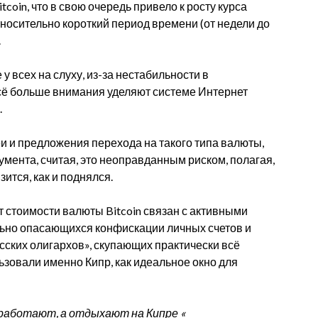
oin, что в свою очередь привело к росту курса
относительно короткий период времени (от недели до
.
у всех на слуху, из-за нестабильности в
сё больше внимания уделяют системе Интернет
.
 и предложения перехода на такого типа валюты,
умента, считая, это неоправданным риском, полагая,
ится, как и поднялся.
 стоимости валюты Bitcoin связан с активными
льно опасающихся конфискации личных счетов и
усских олигархов», скупающих практически всё
ьзовали именно Кипр, как идеальное окно для
е работают, а отдыхают на Кипре «