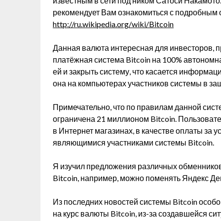
известным в сети под ником Сатоси Накамото
рекомендует Вам ознакомиться с подробным
http://ru.wikipedia.org/wiki/Bitcoin
Данная валюта интересная для инвесторов, пре
платёжная система Bitcoin на 100% автономна,
ей и закрыть систему, что касается информац
она на компьютерах участников системы в з
Примечательно, что по правилам данной сис
ограничена 21 миллионом Bitcoin. Пользовате
в Интернет магазинах, в качестве оплаты за 
являющимися участниками системы Bitcoin.
Я изучил предложения различных обменников 
Bitcoin, например, можно поменять Яндекс Де
Из последних новостей системы Bitcoin особо
на курс валюты Bitcoin, из-за создавшейся с