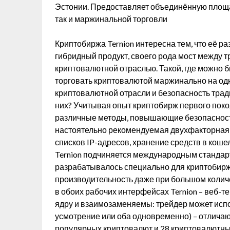
Эстонии. Предоставляет объединённую площад
так и маржинальной торговли
Криптобиржа Ternion интересна тем, что её р
гибридный продукт, своего рода мост между
криптовалютной отраслью. Такой, где можно 
торговать криптовалютой маржинально на од
криптовалютной отрасли и безопасность тра
них? Учитывая опыт криптобирж первого покол
различные методы, повышающие безопасность
настоятельно рекомендуемая двухфакторная
списков IP-адресов, хранение средств в кошел
Ternion подчиняется международным стандар
разрабатывалось специально для криптобирж
производительность даже при большом колич
в обоих рабочих интерфейсах Ternion – веб-
ядру и взаимозаменяемы: трейдер может исп
усмотрение или оба одновременно) – отличаю
популярных криптовалют и 28 криптовалютных 