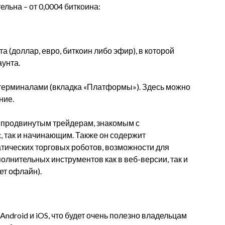
льна – от 0,0004 биткоина:
 (доллар, евро, биткоин либо эфир), в которой
аунта.
терминалами (вкладка «Платформы»). Здесь можно
ние.
к продвинутым трейдерам, знакомым с
, так и начинающим. Также он содержит
тических торговых роботов, возможности для
олнительных инструментов как в веб-версии, так и
ет офлайн).
ndroid и iOS, что будет очень полезно владельцам