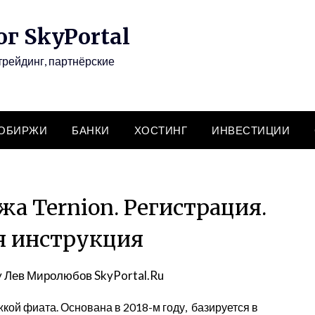
г SkyPortal
трейдинг, партнёрские
ТОБИРЖИ
БАНКИ
ХОСТИНГ
ИНВЕСТИЦИИ
а Ternion. Регистрация.
я инструкция
y
Лев Миролюбов SkyPortal.Ru
кой фиата. Основана в 2018-м году, базируется в