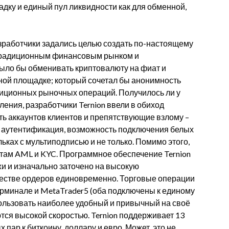
ку и единый пул ликвидности как для обменной,
азработчики задались целью создать по-настоящему
 традиционным финансовым рынком и
было бы обменивать криптовалюту на фиат и
ной площадке; который сочетал бы анонимность
диционных рыночных операций. Получилось ли у
ения, разработчики Ternion ввели в обиход
 аккаунтов клиентов и препятствующие взлому –
 аутентификация, возможность подключения белых
ьках с мультиподписью и не только. Помимо этого,
там AML и KYC. Программное обеспечение Ternion
и и изначально заточено на высокую
естве ордеров единовременно. Торговые операции
терминале и MetaTrader5 (оба подключены к единому
ользовать наиболее удобный и привычный на своё
тся высокой скоростью. Ternion поддерживает 13
пар к биткоину, доллару и евро. Может, это не