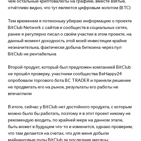
чем остальные криптовалюты на графике, вместе взятые,
отчётливо видно, что тут является цифровым золотом (BTC)
Тем временем я потихоньку убираю информацию о проекте
BitClub Network с сайтов и сообществ в социальных сетях,
ранее я регулярно писал о своём участии в этом проекте, на
данный момент доходность этой моей инвестиции крайне
незначительна, фактически добыча биткоина через пул
BitClub не рентабельна
Второй продукт, который был предложен компанией BitClub
не прошёл проверку, участники сообщества BeHappy24
опробовали торгового бота BC TRADER и приняли решение
не продвигать его на рынок, результаты его работы не
впечатлили
В итоге, сейчас у BitClub нет достойного продукта, с которым
можно было бы работать, поэтому я в этот проект никому не
рекомендую входить, по крайней мере на данном этапе,
быть может в будущем что-то и изменится, однако проверим,
что там делается на счетах, что для меня добыли
майнинговые пулы BitClub за последние месяцы