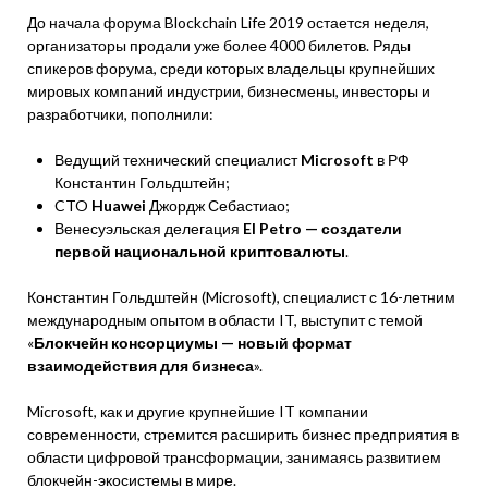
До начала форума Blockchain Life 2019 остается неделя,
организаторы продали уже более 4000 билетов. Ряды
спикеров форума, среди которых владельцы крупнейших
мировых компаний индустрии, бизнесмены, инвесторы и
разработчики, пополнили:
Ведущий технический специалист
Microsoft
в РФ
Константин Гольдштейн;
CTO
Huawei
Джордж Себастиао;
Венесуэльская делегация
El Petro — создатели
первой национальной криптовалюты
.
Константин Гольдштейн (Microsoft), специалист с 16-летним
международным опытом в области IT, выступит с темой
«
Блокчейн консорциумы — новый формат
взаимодействия для бизнеса
».
Microsoft, как и другие крупнейшие IT компании
современности, стремится расширить бизнес предприятия в
области цифровой трансформации, занимаясь развитием
блокчейн-экосистемы в мире.