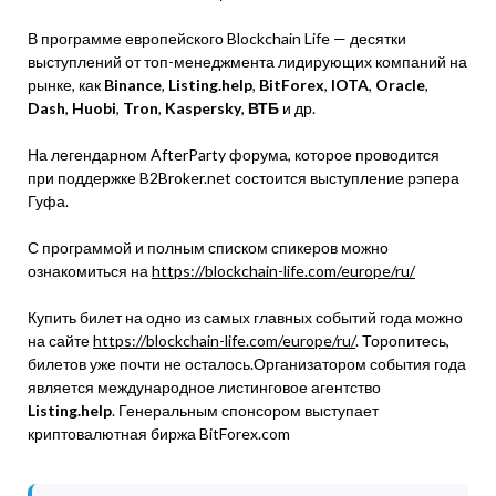
В программе европейского Blockchain Life — десятки
выступлений от топ-менеджмента лидирующих компаний на
рынке, как
Binance
,
Listing.help
,
BitForex
,
IOTA
,
Oracle
,
Dash
,
Huobi
,
Tron
,
Kaspersky
,
ВТБ
и др.
На легендарном AfterParty форума, которое проводится
при поддержке B2Broker.net состоится выступление рэпера
Гуфа.
С программой и полным списком спикеров можно
ознакомиться на
https://blockchain-life.com/europe/ru/
Купить билет на одно из самых главных событий года можно
на сайте
https://blockchain-life.com/europe/ru/
. Торопитесь,
билетов уже почти не осталось.Организатором события года
является международное листинговое агентство
Listing.help
. Генеральным спонсором выступает
криптовалютная биржа BitForex.com