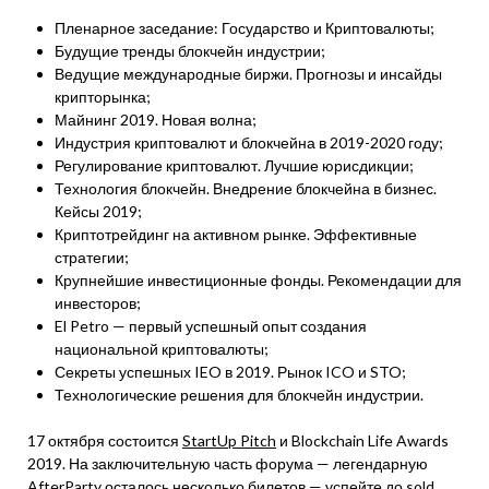
Пленарное заседание: Государство и Криптовалюты;
Будущие тренды блокчейн индустрии;
Ведущие международные биржи. Прогнозы и инсайды
крипторынка;
Майнинг 2019. Новая волна;
Индустрия криптовалют и блокчейна в 2019-2020 году;
Регулирование криптовалют. Лучшие юрисдикции;
Технология блокчейн. Внедрение блокчейна в бизнес.
Кейсы 2019;
Криптотрейдинг на активном рынке. Эффективные
стратегии;
Крупнейшие инвестиционные фонды. Рекомендации для
инвесторов;
El Petro — первый успешный опыт создания
национальной криптовалюты;
Секреты успешных IEO в 2019. Рынок ICO и STO;
Технологические решения для блокчейн индустрии.
17 октября состоится
StartUp Pitch
и Blockchain Life Awards
2019. На заключительную часть форума — легендарную
AfterParty осталось несколько билетов — успейте до sold