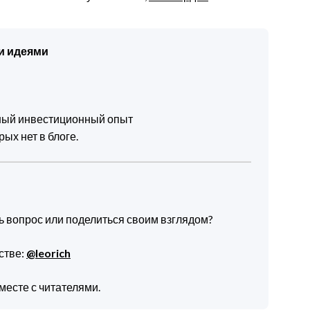
и идеями
чный инвестиционный опыт
ых нет в блоге.
ть вопрос или поделиться своим взглядом?
стве:
@leorich
месте с читателями.