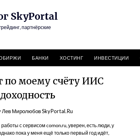
г SkyPortal
трейдинг, партнёрские
ТОБИРЖИ
БАНКИ
ХОСТИНГ
ИНВЕСТИЦИИ
 по моему счёту ИИС
 доходность
y
Лев Миролюбов SkyPortal.Ru
работы с сервисом comon.ru, уверен, есть люди, у
однако пока у меня ещё только первый год идёт,