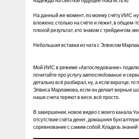
надежды на светлое будущее пока есть 8)
На данный же момент, по моему счёту ИИС нуле
вложено, столько на счёте и лежит, в общем-т
плохой результат, кто знаком с трейдингом, м
Небольшая вставка из чата с Элвисом Марла
Мой ИИС в режиме «Автоследование» подключен
почитайте про услугу
автоследование
и серв
детально всё разбирал, ну, а если вкратце, т
Элвиса Марламова, если он делает верные шаги
наши счета теряют в весе, всё просто.
В завершении, новое видео с моего канала You
отсутствие счёта денег, домашняя бухгалтер
соревнование с самим собой. Кладезь знаний 