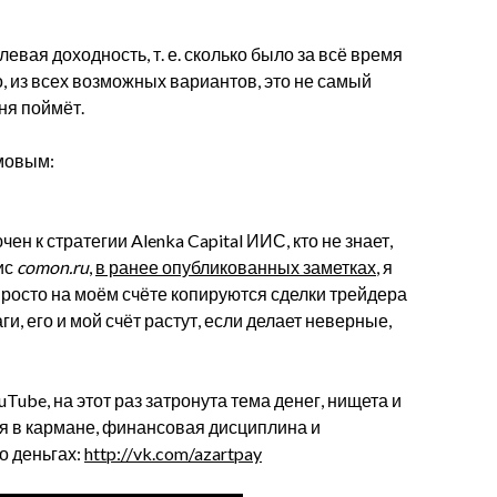
вая доходность, т. е. сколько было за всё время
о, из всех возможных вариантов, это не самый
еня поймёт.
мовым:
 к стратегии Alenka Capital ИИС, кто не знает,
ис
comon.ru
,
в ранее опубликованных заметках
, я
о просто на моём счёте копируются сделки трейдера
, его и мой счёт растут, если делает неверные,
Tube, на этот раз затронута тема денег, нищета и
ия в кармане, финансовая дисциплина и
о деньгах:
http://vk.com/azartpay