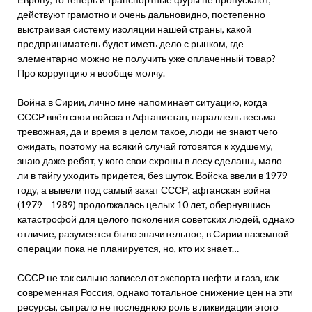
действуют грамотно и очень дальновидно, постепенно
выстраивая систему изоляции нашей страны, какой
предприниматель будет иметь дело с рынком, где
элементарно можно не получить уже оплаченный товар?
Про коррупцию я вообще молчу.
Война в Сирии, лично мне напоминает ситуацию, когда
СССР ввёл свои войска в Афганистан, параллель весьма
тревожная, да и время в целом такое, люди не знают чего
ожидать, поэтому на всякий случай готовятся к худшему,
знаю даже ребят, у кого свои схроны в лесу сделаны, мало
ли в тайгу уходить придётся, без шуток. Войска ввели в 1979
году, а вывели под самый закат СССР, афганская война
(1979—1989) продолжалась целых 10 лет, обернувшись
катастрофой для целого поколения советских людей, однако
отличие, разумеется было значительное, в Сирии наземной
операции пока не планируется, но, кто их знает…
СССР не так сильно зависел от экспорта нефти и газа, как
современная Россия, однако тотальное снижение цен на эти
ресурсы, сыграло не последнюю роль в ликвидации этого