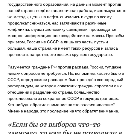
государственного образования, на данный момент против
нашей страны ведётся аналогичная работа, используются те
же методы, цены на нефть снизились и судя по всему
продолжат снижаться, нас затягивают в различные
конфликты, глушат экономику санкциями, производится
мощное информационное воздействие на массы. При всём
при этом, Россия не СССР, а лишь его часть, пусть и
большая, наша страна не имеет таких ресурсов и запаса
прочности, напротив, это весьма хрупкое государство.
Разумеется граждане РФ против распада России, тут даже
никаких опросов не требуется. Но, вспомним, как это было в
СССР, перед самым распадом был проведён всенародный
референдум, на котором советских граждан спросили о их
отношении к разделению страны, большинство
проголосовало за сохранение СССР в текущих границах.
Кто-нибудь обратил внимание на это волеизъявление?
Мнение народа, это последнее на что обратят внимание.
«Если бы от выборов что-то
зависело, то нам бы не позволили в