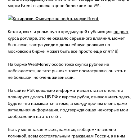
марки Brent выросла в цене более чем на 9%.
Кстати, как я и упомянул в предыдущей публикации,
на рост
курса доллара, это не оказало серьезного влияния
, может
быть пока, завтра увидим дальнейшую реакцию на
московской бирже, может быть все просто ещё спят? 8)
На бирже WebMoney особо тоже скупки рублей не
наблюдается, на этот рынок я тоже посматриваю, он хоть и
не большой, но очень живенький.
На сайте РБК довольно информативная статья о том, что
планирует делать ЦБ РФ с курсом рубля, ознакомьтесь
здесь
,
будете, что называется в теме, а между прочим очень даже
актуальная информация, подтверждающая некоторые мои
соображения на этот счёт.
Есть у меня такая мысль, кажется, в общем-то вполне
логичной, всем состоятельным гражданам России, а к ним