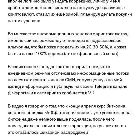
вполне логично было увидеть коррекцию, лично у меня
сработало множество сигналов на покупку для различных
криптовалют, ставил их ещё зимой, планируя делать покупки
на этих уровнях
Во множестве информационных каналов о криптовалютах,
именно сейчас рекомендуют подбирать подешевевшие
альткоины, чтобы позже продать их на 20-30-50%, а может
быть и на все 100% дороже (это не финансовый совет)
В своих видео я неоднократно говорил о том, что в
ежедневном режиме отслеживаю информационные потоки
на десятках крипто каналах СМИ, самую ценную на мой
взгляд информацию я публикую на своём Telegram канале
@skyportal
и в сети крипто сообществ в
VK
В видео я говорил о том, что к концу апреля курс биткоина
составит порядка 5500$, это значение мы уже увидели, цена
биткоина даже немного выше поднялась, после чего
последовала незначительная коррекция, на рынке альтов
это отразилось шикарной распродажей