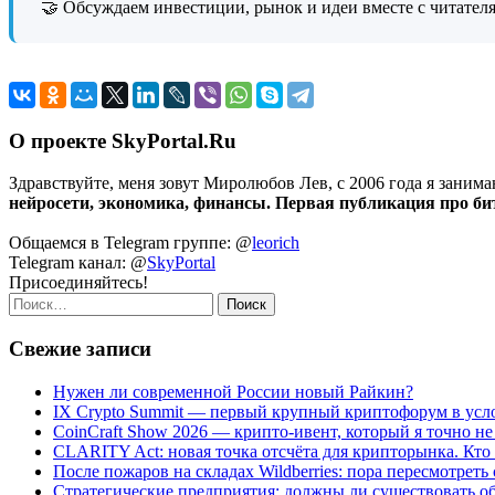
🤝 Обсуждаем инвестиции, рынок и идеи вместе с читател
О проекте SkyPortal.Ru
Здравствуйте, меня зовут Миролюбов Лев, с 2006 года я занима
нейросети, экономика, финансы. Первая публикация про битк
Общаемся в Telegram группе: @
leorich
Telegram канал: @
SkyPortal
Присоединяйтесь!
Найти:
Свежие записи
Нужен ли современной России новый Райкин?
IX Crypto Summit — первый крупный криптофорум в усл
CoinCraft Show 2026 — крипто-ивент, который я точно н
CLARITY Act: новая точка отсчёта для крипторынка. Кто
После пожаров на складах Wildberries: пора пересмотрет
Стратегические предприятия: должны ли существовать об