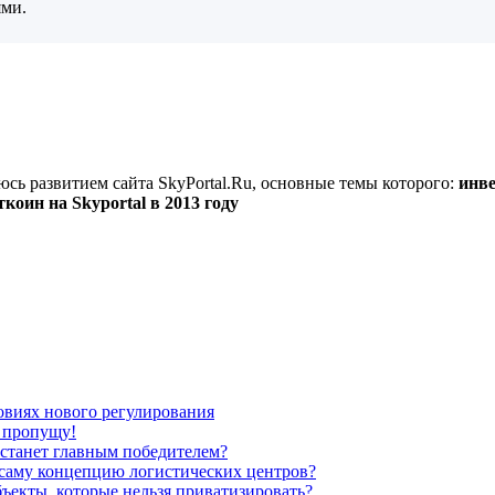
ями.
юсь развитием сайта SkyPortal.Ru, основные темы которого:
инве
оин на Skyportal в 2013 году
овиях нового регулирования
е пропущу!
 станет главным победителем?
ь саму концепцию логистических центров?
ъекты, которые нельзя приватизировать?