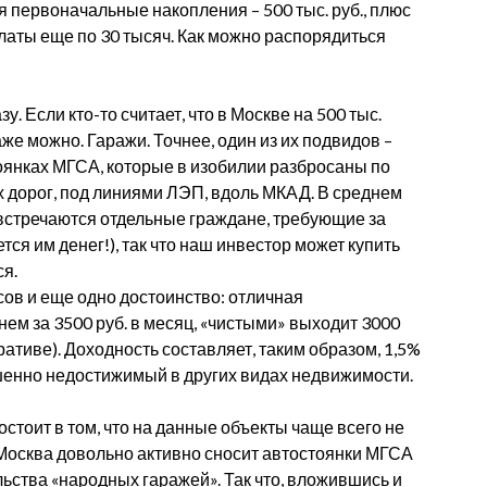
я первоначальные накопления – 500 тыс. руб., плюс
аты еще по 30 тысяч. Как можно распорядиться
. Если кто-то считает, что в Москве на 500 тыс.
аже можно. Гаражи. Точнее, один из их подвидов –
тоянках МГСА, которые в изобилии разбросаны по
х дорог, под линиями ЛЭП, вдоль МКАД. В среднем
я встречаются отдельные граждане, требующие за
тся им денег!), так что наш инвестор может купить
ся.
сов и еще одно достоинство: отличная
нем за 3500 руб. в месяц, «чистыми» выходит 3000
ративе). Доходность составляет, таким образом, 1,5%
ершенно недостижимый в других видах недвижимости.
состоит в том, что на данные объекты чаще всего не
 Москва довольно активно сносит автостоянки МГСА
ельства «народных гаражей». Так что, вложившись и