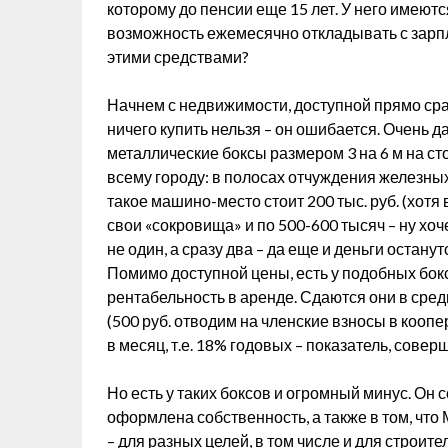
которому до пенсии еще 15 лет. У него имеютс
возможность ежемесячно откладывать с зарпл
этими средствами?
Начнем с недвижимости, доступной прямо сразу
ничего купить нельзя – он ошибается. Очень д
металлические боксы размером 3 на 6 м на с
всему городу: в полосах отчуждения железны
такое машино-место стоит 200 тыс. руб. (хот
свои «сокровища» и по 500-600 тысяч – ну хоче
не один, а сразу два – да еще и деньги останут
Помимо доступной цены, есть у подобных бок
рентабельность в аренде. Сдаются они в сред
(500 руб. отводим на членские взносы в коопе
в месяц, т.е. 18% годовых – показатель, сов
Но есть у таких боксов и огромный минус. Он 
оформлена собственность, а также в том, что
– для разных целей, в том числе и для строит