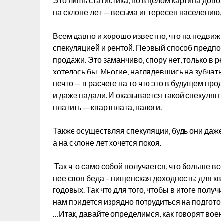
Это лишь статистика, но в целом картина до
на склоне лет — весьма интересен населению, 
Всем давно и хорошо известно, что на недв
спекуляцией и рентой. Первый способ предпола
продажи. Это заманчиво, спору нет, только в 
хотелось бы. Многие, наглядевшись на зубча
нечто — в расчете на то что это в будущем п
и даже падали. И оказывается такой спекулян
платить — квартплата, налоги.
Также осуществляя спекуляции, будь они даже
а на склоне лет хочется покоя.
Так что само собой получается, что больше вс
нее своя беда – нищенская доходность: для к
годовых. Так что для того, чтобы в итоге получ
нам придется изрядно потрудиться на подгото
…Итак, давайте определимся, как говорят вое