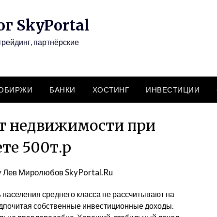
г SkyPortal
трейдинг, партнёрские
ТОБИРЖИ
БАНКИ
ХОСТИНГ
ИНВЕСТИЦИИ
от недвижимости при
те 500т.р
y
Лев Миролюбов SkyPortal.Ru
% населения среднего класса не рассчитывают на
едпочитая собственные инвестиционные доходы.