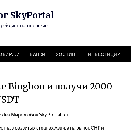
г SkyPortal
трейдинг, партнёрские
ТОБИРЖИ
БАНКИ
ХОСТИНГ
ИНВЕСТИЦИИ
е Bingbon и получи 2000
USDT
y
Лев Миролюбов SkyPortal.Ru
стна в развитых странах Азии, а на рынок СНГ и