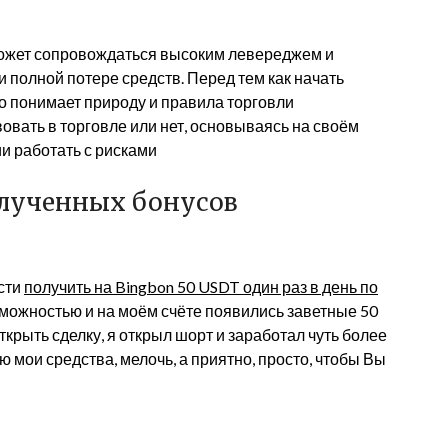
ожет сопровождаться высоким левереджем и
и полной потере средств. Перед тем как начать
то понимает природу и правила торговли
вовать в торговле или нет, основываясь на своём
и работать с рисками
лученных бонусов
сти
получить на Bingbon 50 USDT один раз в день по
зможностью и на моём счёте появились заветные 50
 открыть сделку, я открыл шорт и заработал чуть более
ью мои средства, мелочь, а приятно, просто, чтобы Вы