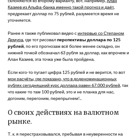
склоняются ко второму варианту, вот, например,
Алан
Казиев из Альфа-банка именно такой прогноз и даёт
,
предрекает доллар по 75 рублей, разумеется время не
уточняется.
Ранее я также публиковал видео с
интервью со Степаном
Демура
, где тот рисовал
перспективы доллара по 125
рублей
, по его прогнозам всё более менее складно, он
нижней точкой обозначал 63 рубля за доллар, как впрочем и
Алан Казиев, эта точка уже была пройдена.
Если кого-то пугает цифра 125 рублей и не верится, то вот
мои расчёты, где показано, что в доденоминационных
рублях сегодняшний курс доллара равен 67.000 рублей
, так
что какие-то там 100 рублей, это и не планка для нас,
догоним, перегоним, перепрыгнем!..
О своих действиях на валютном
рынке.
Т. к. я перестраховывался, пребывая в неуверенности на