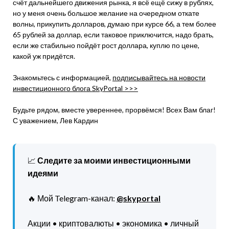
счёт дальнейшего движения рынка, я всё ещё сижу в рублях,
но у меня очень большое желание на очередном откате
волны, прикупить долларов, думаю при курсе 66, а тем более
65 рублей за доллар, если таковое приключится, надо брать,
если же стабильно пойдёт рост доллара, куплю по цене,
какой уж придётся.
Знакомьтесь с информацией,
подписывайтесь на новости
инвестиционного блога SkyPortal >>>
Будьте рядом, вместе увереннее, прорвёмся! Всех Вам благ!
С уважением, Лев Кардин
📈
Следите за моими инвестиционными
идеями
🔥 Мой Telegram-канал:
@skyportal
Акции • криптовалюты • экономика • личный