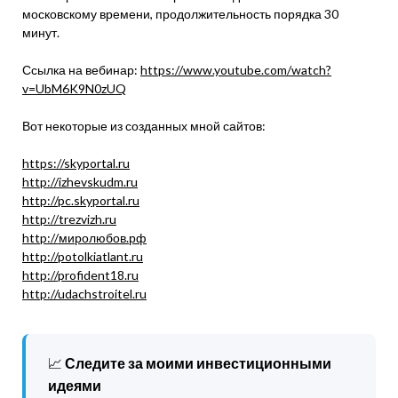
московскому времени, продолжительность порядка 30
минут.
Ссылка на вебинар:
https://www.youtube.com/watch?
v=UbM6K9N0zUQ
Вот некоторые из созданных мной сайтов:
https://skyportal.ru
http://izhevskudm.ru
http://pc.skyportal.ru
http://trezvizh.ru
http://миролюбов.рф
http://potolkiatlant.ru
http://profident18.ru
http://udachstroitel.ru
📈
Следите за моими инвестиционными
идеями