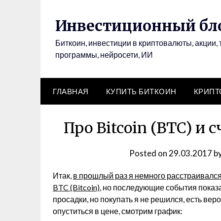
Инвестиционный бло
Биткоин, инвестиции в криптовалюты, акции, 
программы, нейросети, ИИ
ГЛАВНАЯ
КУПИТЬ БИТКОИН
КРИП
Про Bitcoin (BTC) и 
Posted on
29.03.2017
b
Итак,
в прошлый раз я немного расстраивался 
BTC (Bitcoin)
, но последующие события показа
просадки, но покупать я не решился, есть ве
опуститься в цене, смотрим график: