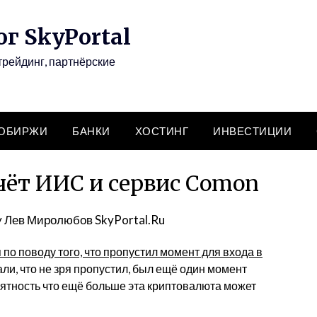
г SkyPortal
трейдинг, партнёрские
ТОБИРЖИ
БАНКИ
ХОСТИНГ
ИНВЕСТИЦИИ
счёт ИИС и сервис Comon
y
Лев Миролюбов SkyPortal.Ru
по поводу того, что пропустил момент для входа в
ли, что не зря пропустил, был ещё один момент
роятность что ещё больше эта криптовалюта может