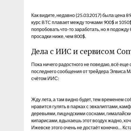
Как видите, недавно (25.03.2017) была цена 8
курс BTC плавает между точками 900$ и 1050$
попробовать что-то заработать, но я подожду
просадки ниже, чем 800$.
Дела с ИИС и сервисом Co
Пока ничего радостного не поведаю, всё еще 
последнего сообщения от трейдера Элвиса М
счётом ИИС:
Жду лета, а там видно будет, тем временем с
нравится гулять в парках с эвкалиптами, к
деревьями, пицундскими соснами, гималайск
кипарисами, вдыхаешь этот воздух жадно, хоч
Ижевске этого очень не достаёт конечно… Кстат