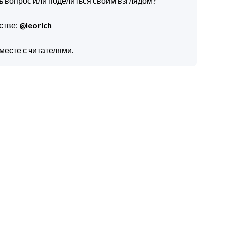
ть вопрос или поделиться своим взглядом?
стве:
@leorich
месте с читателями.