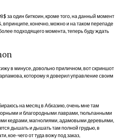
98$ за один биткоин, кроме того, на данный момент
, впринципе, конечно, можно и на таком перепаде
 более подходящего момента, теперь буду ждать
mon
сижу в минусе, довольно приличном, вот скриншот
арламова, которому я доверил управление своим
обираюсь на месяц в Абхазию, очень мне там
амфорными и благородными лаврами, тюльпанными
ими кедрами, магнолиями, адамовыми деревьями,
ется дышать и дышать там полной грудью, в
и, кое-чего от туда вожу под заказ,