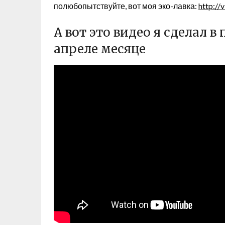
полюбопытствуйте, вот моя эко-лавка:
http://
А вот это видео я сделал в
апреле месяце