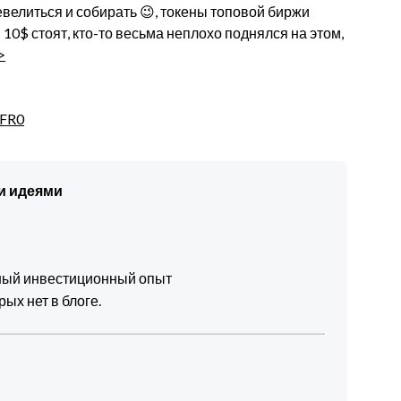
евелиться и собирать 😉, токены топовой биржи
 10$ стоят, кто-то весьма неплохо поднялся на этом,
>
KFR0
и идеями
чный инвестиционный опыт
ых нет в блоге.