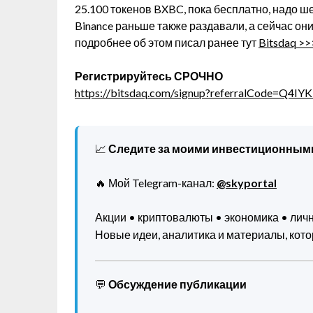
25.100 токенов BXBC, пока бесплатно, надо ш
Binance раньше также раздавали, а сейчас они
подробнее об этом писал ранее тут
Bitsdaq >>
Регистрируйтесь СРОЧНО
https://bitsdaq.com/signup?referralCode=Q4IY
📈
Следите за моими инвестиционным
🔥 Мой Telegram-канал:
@skyportal
Акции • криптовалюты • экономика • ли
Новые идеи, аналитика и материалы, котор
💬
Обсуждение публикации