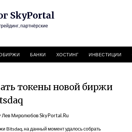
г SkyPortal
трейдинг, партнёрские
ТОБИРЖИ
БАНКИ
ХОСТИНГ
ИНВЕСТИЦИИ
ать токены новой биржи
tsdaq
y
Лев Миролюбов SkyPortal.Ru
и Bitsdaq, на данный момент удалось собрать