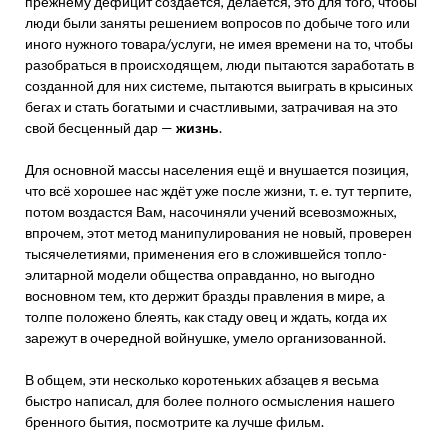
прежнему дефицит создаётся, делается, это для того, чтобы
люди были заняты решением вопросов по добыче того или
иного нужного товара/услуги, не имея времени на то, чтобы
разобраться в происходящем, люди пытаются заработать в
созданной для них системе, пытаются выиграть в крысиных
бегах и стать богатыми и счастливыми, затрачивая на это
свой бесценный дар —
жизнь
.
Для основной массы населения ещё и внушается позиция,
что всё хорошее нас ждёт уже после жизни, т. е. тут терпите,
потом воздастся Вам, насочиняли учений всевозможных,
впрочем, этот метод манипулирования не новый, проверен
тысячелетиями, применения его в сложившейся топло-
элитарной модели общества оправданно, но выгодно
восновном тем, кто держит бразды правления в мире, а
толпе положено блеять, как стаду овец и ждать, когда их
зарежут в очередной войнушке, умело организованной.
В общем, эти несколько коротеньких абзацев я весьма
быстро написал, для более полного осмысления нашего
бренного бытия, посмотрите ка лучше фильм.