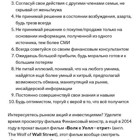
Согласуй свои действия с другими членами семьи, не
скрывай от жены/мужа
Не принимай решение в состоянии возбуждения, азарта,
будь трезв всегда
Не принимай решение о покупке/продаже только на
основании информации, полученной из одного
источника, тем более СМИ
Всегда советуйся со своим финансовым консультантом
Ожидаешь большой прибыли, будь морально готов и к
большим потерям
Не питай иллюзий, понимай, что на любого умника,
найдётся ещё более умный и хитрый, предполагай
возможность обмана, манипуляций на рынке,
инсайдерской информации
Постоянно совершенствуй свои знания и навыки
Будь оптимистом, торгуй с верой в то, что всё получится
Интересуетесь рынком акций и инвестициями? Уделите
время просмотру фильма Финансовый монстр, а ещё в 2014
году в прокат вышел фильм «
Волк
с
Уолл
—
стрит
» (англ.
The Wolf of
Wall
Street
), этот фильм вообще смотреть