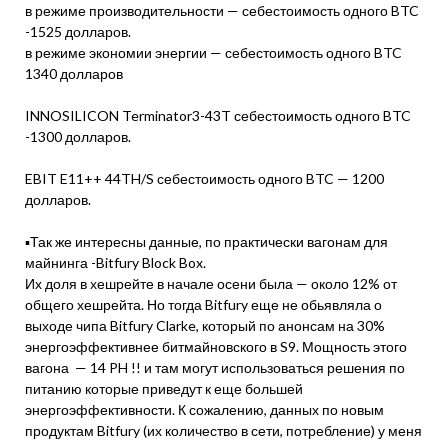
в режиме производительности — себестоимость одного BTC
-1525 долларов.
в режиме экономии энергии — себестоимость одного BTC
1340 долларов
INNOSILICON Terminator3-43T себестоимость одного BTC
-1300 долларов.
EBIT E11++ 44TH/S себестоимость одного BTC — 1200
долларов.
▪️Так же интересны данные, по практически вагонам для
майнинга -Bitfury Block Box.
Их доля в хешрейте в начале осени была — около 12% от
общего хешрейта. Но тогда Bitfury еще не обьявляла о
выходе чипа Bitfury Clarke, который по анонсам на 30%
энергоэффективнее битмайновского в S9. Мощность этого
вагона — 14 PH !! и там могут использоваться решения по
питанию которые приведут к еще большей
энергоэффективности. К сожалению, данных по новым
продуктам Bitfury (их количество в сети, потребление) у меня