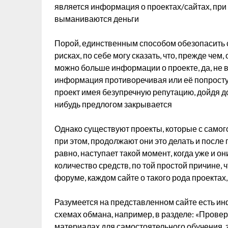
является информация о проектах/сайтах, пр
выманиваются деньги
Порой, единственным способом обезопасить 
рисках, по себе могу сказать, что, прежде чем,
можно больше информации о проекте, да, не вс
информация противоречивая или её попросту н
проект имея безупречную репутацию, дойдя д
нибудь предлогом закрывается
Однако существуют проекты, которые с само
при этом, продолжают они это делать и после 
равно, наступает такой момент, когда уже и о
количество средств, по той простой причине,
форуме, каждом сайте о такого рода проектах
Разумеется на представленном сайте есть ин
схемах обмана, например, в разделе: «Провер
материалах для самостоятельного обучения,