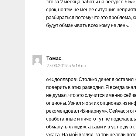
это за 2 месяца работы на ресурсе bina
срок, но тем не менее ситуация неприят
разбираться потому что это проблема, 
будут обманывать всех кому не лень.
Томас
:
27.03.2019 в 5:16 пп
640доллвров! Столько денег я оставил на
поверить в этих разводил. Я всегда зна
не думал, что это случится именно сей
опционы. Узнал я о этих опционах из и
рекомендовал «Бинариум». Сейчас я отч
сработанные и ничего тут не поделаешь
обманутых людях, а сами и в ус не дуют
ужаса. На мой взгляд, за три недели пот