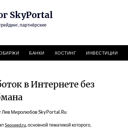
г SkyPortal
трейдинг, партнёрские
ТОБИРЖИ
БАНКИ
ХОСТИНГ
ИНВЕСТИЦИИ
боток в Интернете без
бмана
y
Лев Миролюбов SkyPortal.Ru
ект
Seoseed.ru
, основной тематикой которого,