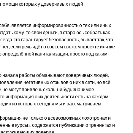
и помощи которых у доверчивых людей
себя, является информированность о тех или иных
 отдать кому-то свои деньги, я стараюсь собрать как
егда это гарантирует безопасность, бывает так, что
ет, если речь идёт о совсем свежем проекте или же
о определённой капитализации, просто под каким-
го начала работы обманывают доверчивых людей,
появления негативных отзывов о них в сети, но всё
ни не могут привлечь сколь-нибудь значимое
 что информация о их деятельности есть на каждом
, один из которых сегодня мы и рассматриваем
формация не только о всевозможных лохотронах и
енные курсы», содержатся публикации о тренингах и
 заслуживающих доверия