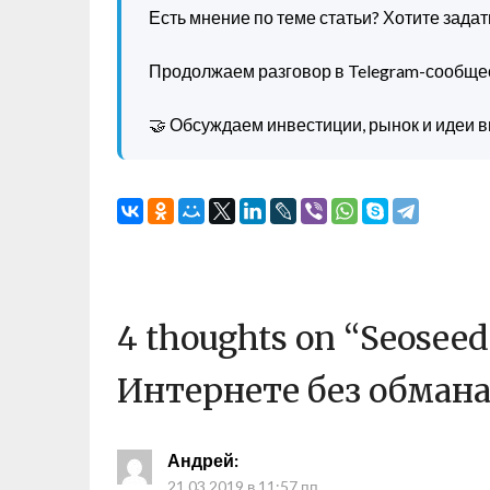
Есть мнение по теме статьи? Хотите зада
Продолжаем разговор в Telegram-сообще
🤝 Обсуждаем инвестиции, рынок и идеи в
4 thoughts on “
Seoseed
Интернете без обман
Андрей
:
21.03.2019 в 11:57 пп