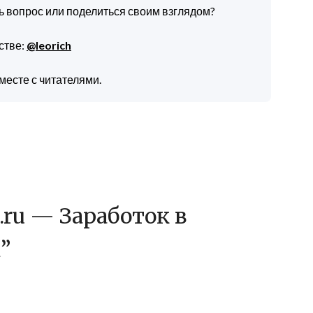
ть вопрос или поделиться своим взглядом?
стве:
@leorich
месте с читателями.
.ru — Заработок в
а
”