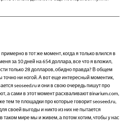
примерно в тот же момент, когда я только влился в
еня за 10 дней на 654 доллара, все что я вложил,
ести только 28 долларов, обидно правда? В общем
ы точно ни ногой. А вот еще интересный моментик,
вается seoseed.ru и они в свою очередь пишут про
т, а сами в этот момент расхваливают вinarium.com,
уже тем те площадки про которые говорит seoseed.ru,
для своей выгоды и никто из них не пытается
в таком мире мы и живем, а потом хотим, чтобы у нас