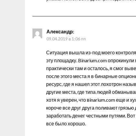
Александр
:
09.04.2019 в 1:06 пп
Ситуация вышла из-под моего контроля 
эту площадку. Binarium.com опрокинули м
практически там и осталось, я смог выв
после этого места я в бинарные опцион
ресурс, где я нашел этот лохотрон назы
другие места, где типа людей обманываю
хотя я уверен, что вinarium.com еще и х
короче все друг друга поливают грязью 
заработать денег честными путями. Вот 
все было хорошо.