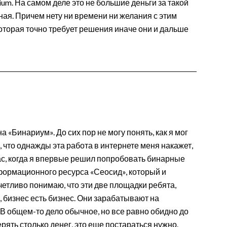
rium. На самом деле это не большие деньги за такой
ная. Причем нету ни времени ни желания с этим
которая точно требует решения иначе они и дальше
 «Бинариум». До сих пор не могу понять, как я мог
л, что однажды эта работа в интернете меня накажет,
час, когда я впервые решил попробовать бинарные
нформационного ресурса «Сеосид», который и
етливо понимаю, что эти две площадки ребята,
, бизнес есть бизнес. Они зарабатывают на
. В общем-то дело обычное, но все равно обидно до
ерять столько денег, это еще постараться нужно.