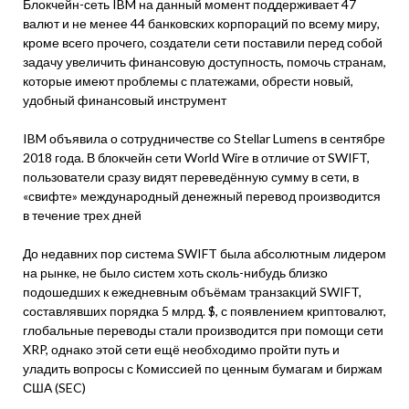
Блокчейн-сеть IBM на данный момент поддерживает 47
валют и не менее 44 банковских корпораций по всему миру,
кроме всего прочего, создатели сети поставили перед собой
задачу увеличить финансовую доступность, помочь странам,
которые имеют проблемы с платежами, обрести новый,
удобный финансовый инструмент
IBM объявила о сотрудничестве со Stellar Lumens в сентябре
2018 года. В блокчейн сети World Wire в отличие от SWIFT,
пользователи сразу видят переведённую сумму в сети, в
«свифте» международный денежный перевод производится
в течение трех дней
До недавних пор система SWIFT была абсолютным лидером
на рынке, не было систем хоть сколь-нибудь близко
подошедших к ежедневным объёмам транзакций SWIFT,
составлявших порядка 5 млрд. $, с появлением криптовалют,
глобальные переводы стали производится при помощи сети
XRP, однако этой сети ещё необходимо пройти путь и
уладить вопросы с Комиссией по ценным бумагам и биржам
США (SEC)