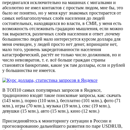
передвигался исключительно на машинах с мигалками и
абсолютно не имел контактов с простым людом, мне бы, это
было не понятно, но у меня круг знакомых простирается от
самых неблагополучных слоёв населения до людей
состоятельных, находящихся во власти, в СМИ, у меня есть
возможность отслеживать градацию мышления, если можно
так выразится, различных слоёв населения и ответ ,почему
большинство людей мало интересуется курсом доллара для
меня очевиден, у людей просто нет денег, впринципе нет,
мало того, уровень закредитованности населения
катастрофический, растёт не только число должников, но и
число невозвратов, т. е. всё больше граждан страны
становятся банкротами, какие уж там доллары, если и рублей
у большинства не имеется.
В ТОП10 самых популярных запросов в Яндексе,
традиционно входят такие поисковые запросы, как: скачать
(143 млн.), порно (110 млн.), бесплатно (101 млн.), фото (71
млн.), игры (70 млн.), музыка (19 млн.), секс (19 млн.),
девушки (15 млн.), авто (15 млн.), кино (12 млн.)
Присоединяйтесь к мониторингу ситуации в России и
прогнозированию дальнейшего развития по паре USDRUB,