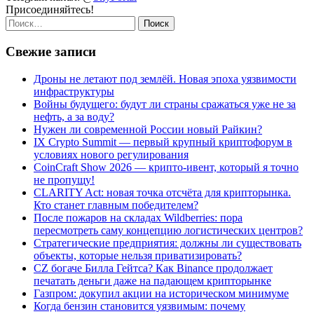
Присоединяйтесь!
Найти:
Свежие записи
Дроны не летают под землёй. Новая эпоха уязвимости
инфраструктуры
Войны будущего: будут ли страны сражаться уже не за
нефть, а за воду?
Нужен ли современной России новый Райкин?
IX Crypto Summit — первый крупный криптофорум в
условиях нового регулирования
CoinCraft Show 2026 — крипто-ивент, который я точно
не пропущу!
CLARITY Act: новая точка отсчёта для крипторынка.
Кто станет главным победителем?
После пожаров на складах Wildberries: пора
пересмотреть саму концепцию логистических центров?
Стратегические предприятия: должны ли существовать
объекты, которые нельзя приватизировать?
CZ богаче Билла Гейтса? Как Binance продолжает
печатать деньги даже на падающем крипторынке
Газпром: докупил акции на историческом минимуме
Когда бензин становится уязвимым: почему