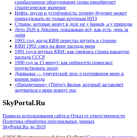
газобаллонное оборудование снова приобретает
стратегическое значение
Нефть, мусор и устойчивость: почему будущее может
принадлежать не только крупным НПЗ
Страны, которые живут в долг не у банков, а у природы
Лето 2026 в Абхазии: показываю всё, как есть, день за
днём
1993: год, когда КВН перестал шутить в стороне
КВН 1992: смех на фоне распада мира
1991 год в шутках КВН: как смеялась страна накануне
распада СССР
1990 год за 15 минут: как нейросети помогают
почувствовать эпоху
Дорвыжы — удмуртский эпос о потерянном мире и
корнях народа
«Процветание» (Thrive): фильм, который заставляет
задуматься о мире вокруг нас
SkyPortal.Ru
Правила использования сайта и Отказ от ответственности
Политика обработки персональных данных
SkyPortal.Ru до 2019