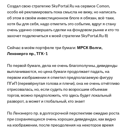
Создал свою стратегию SkyPortal.Ru на сервисе Comon,
особо её рекламировать пока смысла не вижу, но написать
об этом в своём инвестиционном блоге я обязан, всё-таки,
хотя бы для себя, надо отметить это событие, вдруг я стану
очень удачно совершать сделки на фондовом рынке и кто-то
захочет подключиться к моей стратегии SkyPortal.Ru 8)
Сейчас в моём портфеле три бумаги:
МРСК Волги,
Ленэнерго пр., ТГК-1
По первой бумаге, дела не очень благополучны, дивиденды
выплачиваются, но цена бумаги продолжает падать, на
первом изображении я отметил предполагаемую фигуру
ПГиП (перевёрнутая голова и плечи), она не очень отчётливо
отрисовалась, но, если судить по возросшим объемам
торгов, можно предположить, что здесь будет локальный
разворот, а может и глобальный, кто знает
По Ленэнерго пр. в долгосрочной перспективе ожидаю роста
при сохраняющихся очень хороших дивидендах, как видно
на изображении, после преодоления на некоторое время