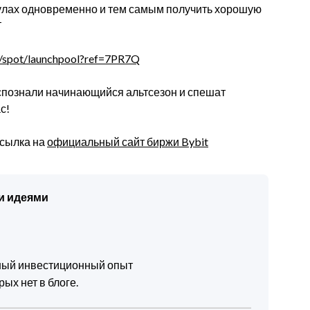
улах одновременно и тем самым получить хорошую
T
e/spot/launchpool?ref=7PR7Q
распознали начинающийся альтсезон и спешат
с!
ссылка на
официальный сайт биржи Bybit
и идеями
чный инвестиционный опыт
ых нет в блоге.