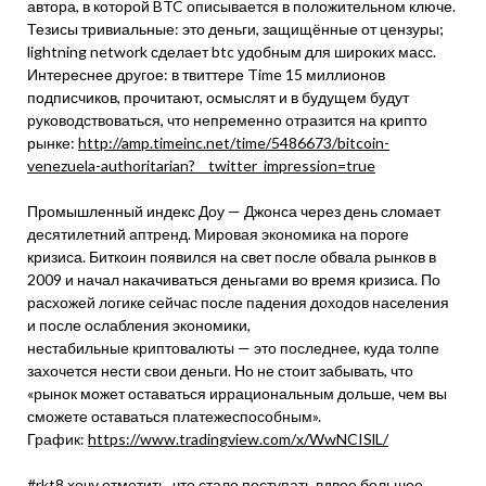
автора, в которой BTC описывается в положительном ключе.
Тезисы тривиальные: это деньги, защищённые от цензуры;
lightning network сделает btc удобным для широких масс.
Интереснее другое: в твиттере Time 15 миллионов
подписчиков, прочитают, осмыслят и в будущем будут
руководствоваться, что непременно отразится на крипто
рынке:
http://amp.timeinc.net/time/5486673/bitcoin-
venezuela-authoritarian?__twitter_impression=true
Промышленный индекс Доу — Джонса через день сломает
десятилетний аптренд. Мировая экономика на пороге
кризиса. Биткоин появился на свет после обвала рынков в
2009 и начал накачиваться деньгами во время кризиса. По
расхожей логике сейчас после падения доходов населения
и после ослабления экономики,
нестабильные криптовалюты — это последнее, куда толпе
захочется нести свои деньги. Но не стоит забывать, что
«рынок может оставаться иррациональным дольше, чем вы
сможете оставаться платежеспособным».
График:
https://www.tradingview.com/x/WwNCISlL/
#rkt8
хочу отметить, что стало поступать вдвое большее