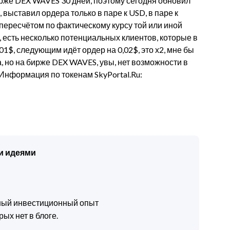
рже DEX WAVES 30 дней, поэтому сегодня обновил
, выставил ордера только в паре к USD, в паре к
пересчётом по фактическому курсу той или иной
 есть несколько потенциальных клиентов, которые в
01$, следующим идёт ордер на 0,02$, это х2, мне бы
а, но на бирже DEX WAVES, увы, нет возможности в
 Информация по токенам SkyPortal.Ru:
и идеями
чный инвестиционный опыт
ых нет в блоге.