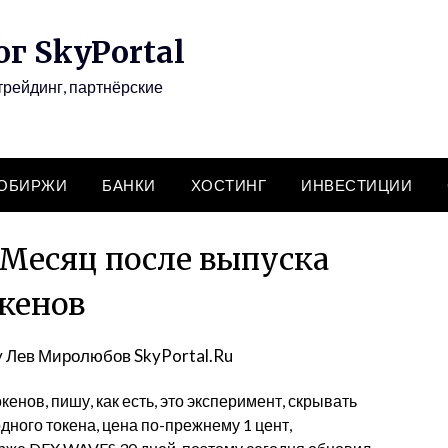
г SkyPortal
трейдинг, партнёрские
ТОБИРЖИ
БАНКИ
ХОСТИНГ
ИНВЕСТИЦИИ
 Месяц после выпуска
кенов
y
Лев Миролюбов SkyPortal.Ru
енов, пишу, как есть, это эксперимент, скрывать
одного токена, цена по-прежнему 1 цент,