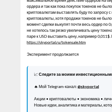
максимальное время действие ордеров на би
ордера и так как пока покупок токенов не было
криптовалютам выставлять буду по запросу с 
криптовалюты, хотя продажи токенов не было,
момент сделки выкупят почти весь ордер по 0,
не хотелось так резко увеличивать цену токен
паре к USD выставить цену, например 0,011$.
https://skyportal.ru/tokensale.htm
Эксперимент продолжается
📈
Следите за моими инвестиционным
🔥 Мой Telegram-канал:
@skyportal
Акции • криптовалюты • экономика • ли
Новые идеи, аналитика и материалы, котор