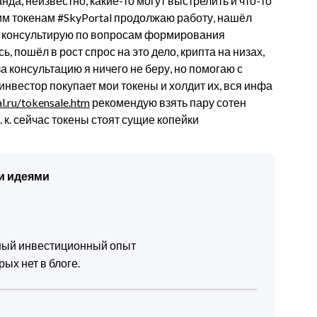
анда, неизвестно, какие-то могут выстрелить и что-то
воим токенам #SkyPortal продолжаю работу, нашёл
 я консультирую по вопросам формирования
, пошёл в рост спрос на это дело, крипта на низах,
за консультацию я ничего не беру, но помогаю с
инвестор покупает мои токены и холдит их, вся инфа
l.ru/tokensale.htm
рекомендую взять пару сотен
т. к. сейчас токены стоят сущие копейки
и идеями
чный инвестиционный опыт
ых нет в блоге.