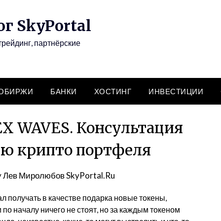
г SkyPortal
трейдинг, партнёрские
ТОБИРЖИ
БАНКИ
ХОСТИНГ
ИНВЕСТИЦИИ
EX WAVES. Консультация
ю крипто портфеля
y
Лев Миролюбов SkyPortal.Ru
тал получать в качестве подарка новые токены,
по началу ничего не стоят, но за каждым токеном