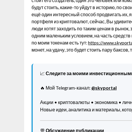
стоит его создатель, один это человек или ком
будут стоить, какие-то уйдут в историю, по с
ещё один интересный способ продвигать их,
портфеля из криптовалют, сейчас, Вы удивитесь
люди хотят заходить по таким ценам в рынок, 
одним маленьким условием, на часть средств 
по моим токенам есть тут:
https://www.skyporta
монет, на удачу, это будет стоить пару баксов, 
📈
Следите за моими инвестиционным
🔥 Мой Telegram-канал:
@skyportal
Акции • криптовалюты • экономика • ли
Новые идеи, аналитика и материалы, котор
💬
Обсуждение публикации