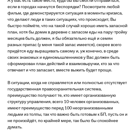
А у Вас есть такое место, куда бы Вы смогли отправиться,
если в городах начнутся беспорядки? Посмотрите любой
фильм, где демонстрируется ситуация в моменты кризиса,
что делают люди в таких ситуациях, что происходит, Вы
быстро поймёте, что на такой случай хорошо иметь запасной
план, хотя бы домик в деревне с запасом еды на пару-тройку
месяцев быть должен, я бы обязательно ещё и семян
разных припас (у меня такой запас имеется), скорее всего
придётся еду выращивать самому и, уж конечно, в среде
своих знакомых и единомышленников у Вас должен быть
сформирован план действий и взаимовыручки, кто за что
отвечает и что запасает, вместе выжить будет проще.
В ситуации, когда не справляется или полностью отсутствует
государственная правоохранительная система,
преимущество получают те, кто имеет организованную
структуру управления, всего 10 человек организованных,
имеют преимущество перед 100 неорганизованными
людьми из толпы, так что важно быть готовым к БП, пусть он и
не произойдёт, по крайней мере, так было бы спокойнее
думать.