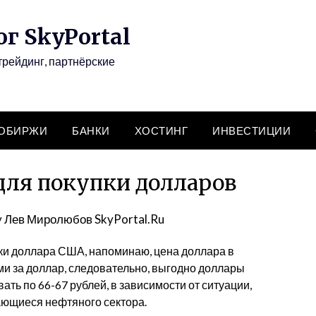
г SkyPortal
трейдинг, партнёрские
ТОБИРЖИ
БАНКИ
ХОСТИНГ
ИНВЕСТИЦИИ
ля покупки долларов
y
Лев Миролюбов SkyPortal.Ru
ки доллара США, напоминаю, цена доллара в
ми за доллар, следовательно, выгодно доллары
вать по 66-67 рублей, в зависимости от ситуации,
ающиеся нефтяного сектора.