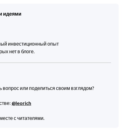
и идеями
чный инвестиционный опыт
ых нет в блоге.
ть вопрос или поделиться своим взглядом?
стве:
@leorich
месте с читателями.