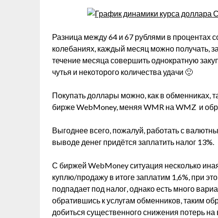
Разница между 64 и 67 рублями в процентах со
колебаниях, каждый месяц можно получать, за
течение месяца совершить однократную закуп
чутья и некоторого количества удачи 🙂
Покупать доллары можно, как в обменниках, т
бирже WebMoney, меняя WMR на WMZ и обра
Выгоднее всего, пожалуй, работать с валютн
выводе денег придётся заплатить налог 13%.
С биржей WebMoney ситуация несколько иная, 
куплю/продажу в итоге заплатим 1,6%, при э
подпадает под налог, однако есть много вариа
обратившись к услугам обменников, таким обр
добиться существенного снижения потерь на 