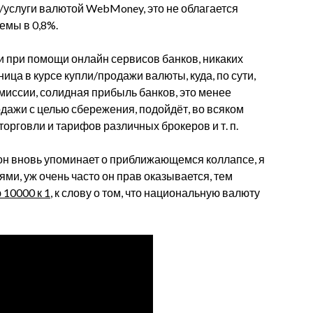
/услуги валютой WebMoney, это не облагается
емы в 0,8%.
и при помощи онлайн сервисов банков, никаких
зница в курсе купли/продажи валюты, куда, по сути,
миссии, солидная прибыль банков, это менее
одажи с целью сбережения, подойдёт, во всяком
торговли и тарифов различных брокеров и т. п.
е он вновь упоминает о приближающемся коллапсе, я
ми, уж очень часто он прав оказывается, тем
10000 к 1
, к слову о том, что национальную валюту