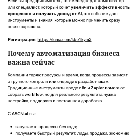
Если вы предприниматель, топ-менеджер, автоматизатор
или специалист, который хочет
увеличить эффективность
процессов и получать доход от AI
, это событие даст
инструменты и знания, которые можно применить сразу
после воркшопа.
Регистрация:
https://luma.com/kbe1kym3
Почему автоматизация бизнеса
важна сейчас
Компании теряют ресурсы и время, когда процессы зависят
от ручного контроля или очереди к разработчикам.
Традиционные инструменты вроде
n8n
и
Zapier
помогают
собрать workflow, но для реального результата нужна
настройка, поддержка и постоянная доработка.
С
ASCN.ai
вы:
запускаете процессы без кода;
получаете быстрый результат: лиды, продажи, экономию